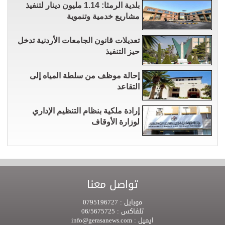
بلدية الرمثا: 1.14 مليون دينار لتنفيذ
مشاريع خدمية وتنموية
تعديلات قانون الجامعات الأردنية تدخل
حيز التنفيذ
إحالة موظف من سلطة المياه إلى
التقاعد
إرادة ملكية بنظام التنظيم الإداري
لوزارة الأوقاف
تواصل معنا
موبايل :
0795196727
تلفاكس :
06/5675725
ايميل :
info@gerasanews.com