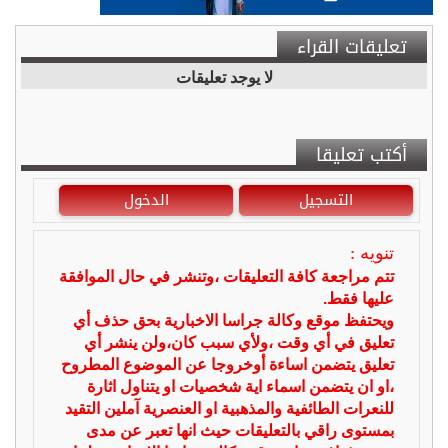
تعليقات القراء
لا يوجد تعليقات
أكتب تعليقا
التسجيل
الدخول
تنويه :
تتم مراجعة كافة التعليقات ،وتنشر في حال الموافقة
عليها فقط.
ويحتفظ موقع وكالة جراسا الاخبارية بحق حذف أي
تعليق في أي وقت ،ولأي سبب كان،ولن ينشر أي
تعليق يتضمن اساءة أوخروجا عن الموضوع المطروح
،او ان يتضمن اسماء اية شخصيات او يتناول اثارة
للنعرات الطائفية والمذهبية او العنصرية آملين التقيد
بمستوى راقي بالتعليقات حيث انها تعبر عن مدى