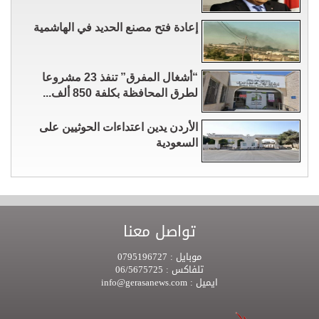
إعادة فتح مصنع الحديد في الهاشمية
“أشغال المفرق” تنفذ 23 مشروعا
لطرق المحافظة بكلفة 850 ألف...
الأردن يدين اعتداءات الحوثيين على
السعودية
تواصل معنا
موبايل :
0795196727
تلفاكس :
06/5675725
ايميل :
info@gerasanews.com