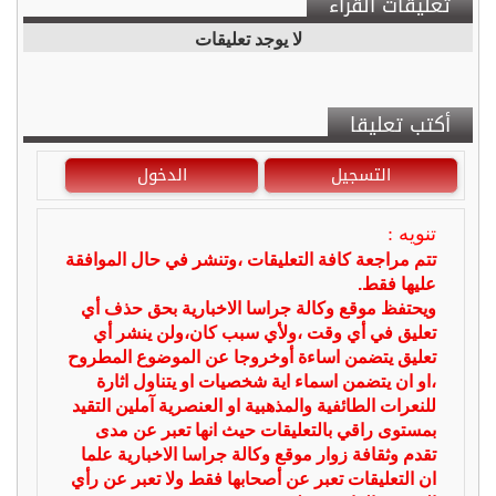
تعليقات القراء
لا يوجد تعليقات
أكتب تعليقا
التسجيل
الدخول
تنويه :
تتم مراجعة كافة التعليقات ،وتنشر في حال الموافقة
عليها فقط.
ويحتفظ موقع وكالة جراسا الاخبارية بحق حذف أي
تعليق في أي وقت ،ولأي سبب كان،ولن ينشر أي
تعليق يتضمن اساءة أوخروجا عن الموضوع المطروح
،او ان يتضمن اسماء اية شخصيات او يتناول اثارة
للنعرات الطائفية والمذهبية او العنصرية آملين التقيد
بمستوى راقي بالتعليقات حيث انها تعبر عن مدى
تقدم وثقافة زوار موقع وكالة جراسا الاخبارية علما
ان التعليقات تعبر عن أصحابها فقط ولا تعبر عن رأي