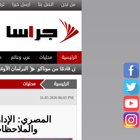
من نحن
اتصل بنا
ارسل خبرا
ترف
الرئيسية
محليات
عرب وعالم
م
تعاقد مع ماغنيس أكليوش قادمًا من موناكو
البرلمان الأوغندي 
الرئيسية
محليات
11-05-2026 06:03 PM
المصري: الإدار
والملاحظات