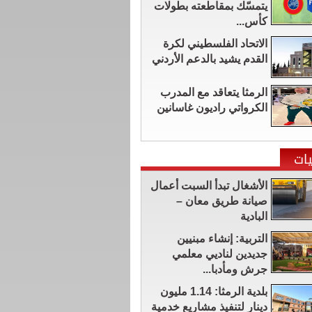
يتمسّك بمقاطعته بطولات
كأس...
الاتحاد الفلسطيني لكرة
القدم يشيد بالدعم الأردني
الرمثا يتعاقد مع المدرب
الكرواتي راديون غاسانين
ات
الأشغال تبدأ السبت أعمال
صيانة طريق معان –
البادية
التربية: إنشاء مبنيين
جديدين لناديي معلمي
جرش ومأدبا...
بلدية الرمثا: 1.14 مليون
دينار لتنفيذ مشاريع خدمية