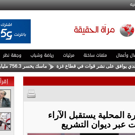
يه
ال وأعمال
ملفات ساخنة
مرئيات
رياضة وشباب
وجهة نظر
يوافق على نشر قوات في قطاع غزة
ماسك يخسر 756.3 مليار دولار .. ولا يزال الأغنى في العالم
إقرأ 
ة المحلية يستقبل الآراء
 عبر ديوان التشريع