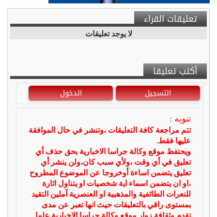
تعليقات القراء
لا يوجد تعليقات
أكتب تعليقا
التسجيل
الدخول
تنويه :
تتم مراجعة كافة التعليقات ،وتنشر في حال الموافقة
عليها فقط.
ويحتفظ موقع وكالة جراسا الاخبارية بحق حذف أي
تعليق في أي وقت ،ولأي سبب كان،ولن ينشر أي
تعليق يتضمن اساءة أوخروجا عن الموضوع المطروح
،او ان يتضمن اسماء اية شخصيات او يتناول اثارة
للنعرات الطائفية والمذهبية او العنصرية آملين التقيد
بمستوى راقي بالتعليقات حيث انها تعبر عن مدى
تقدم وثقافة زوار موقع وكالة جراسا الاخبارية علما