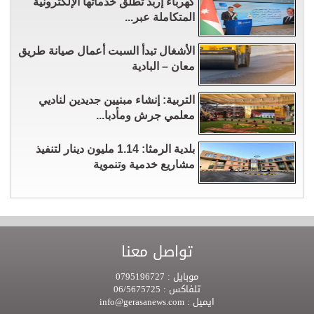
كهرباء إربد تطلق خدماتها الإلكترونية
المتكاملة عبر...
الأشغال تبدأ السبت أعمال صيانة طريق
معان – البادية
التربية: إنشاء مبنيين جديدين لناديي
معلمي جرش ومأدبا...
بلدية الرمثا: 1.14 مليون دينار لتنفيذ
مشاريع خدمية وتنموية
تواصل معنا
موبايل :
0795196727
تلفاكس :
06/5675725
ايميل :
info@gerasanews.com