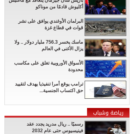
باريس سان جيرمان يتعاقد مع ماغنيس
أكليوش قادمًا من موناكو
البرلمان الأوغندي يوافق على نشر
قوات في قطاع غزة
ماسك يخسر 756.3 مليار دولار .. ولا
يزال الأغنى في العالم
الأسواق الأوروبية تغلق على مكاسب
محدودة
ترامب يوقع أمرا تنفيذيا يهدف لتقييد
حق اكتساب الجنسية...
رياضة وشباب
رسميًا .. ريال مدريد يجدد عقد
فينيسيوس حتى عام 2032