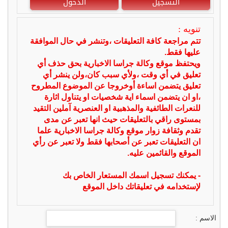
التسجيل
الدخول
تنويه :
تتم مراجعة كافة التعليقات ،وتنشر في حال الموافقة
عليها فقط.
ويحتفظ موقع وكالة جراسا الاخبارية بحق حذف أي
تعليق في أي وقت ،ولأي سبب كان،ولن ينشر أي
تعليق يتضمن اساءة أوخروجا عن الموضوع المطروح
،او ان يتضمن اسماء اية شخصيات او يتناول اثارة
للنعرات الطائفية والمذهبية او العنصرية آملين التقيد
بمستوى راقي بالتعليقات حيث انها تعبر عن مدى
تقدم وثقافة زوار موقع وكالة جراسا الاخبارية علما
ان التعليقات تعبر عن أصحابها فقط ولا تعبر عن رأي
الموقع والقائمين عليه.
- يمكنك تسجيل اسمك المستعار الخاص بك
لإستخدامه في تعليقاتك داخل الموقع
الاسم :