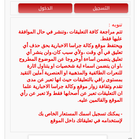
التسجيل
الدخول
تنويه :
تتم مراجعة كافة التعليقات ،وتنشر في حال الموافقة
عليها فقط.
ويحتفظ موقع وكالة جراسا الاخبارية بحق حذف أي
تعليق في أي وقت ،ولأي سبب كان،ولن ينشر أي
تعليق يتضمن اساءة أوخروجا عن الموضوع المطروح
،او ان يتضمن اسماء اية شخصيات او يتناول اثارة
للنعرات الطائفية والمذهبية او العنصرية آملين التقيد
بمستوى راقي بالتعليقات حيث انها تعبر عن مدى
تقدم وثقافة زوار موقع وكالة جراسا الاخبارية علما
ان التعليقات تعبر عن أصحابها فقط ولا تعبر عن رأي
الموقع والقائمين عليه.
- يمكنك تسجيل اسمك المستعار الخاص بك
لإستخدامه في تعليقاتك داخل الموقع