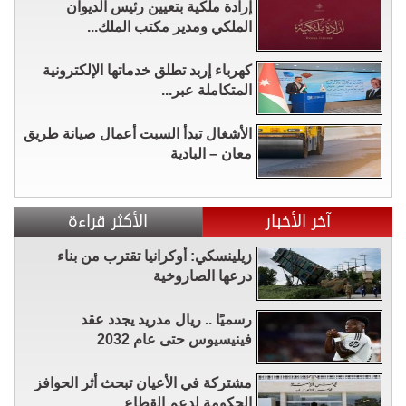
إرادة ملكية بتعيين رئيس الديوان
الملكي ومدير مكتب الملك...
كهرباء إربد تطلق خدماتها الإلكترونية
المتكاملة عبر...
الأشغال تبدأ السبت أعمال صيانة طريق
معان – البادية
آخر الأخبار
الأكثر قراءة
زيلينسكي: أوكرانيا تقترب من بناء
درعها الصاروخية
رسميًا .. ريال مدريد يجدد عقد
فينيسيوس حتى عام 2032
مشتركة في الأعيان تبحث أثر الحوافز
الحكومة لدعم القطاع...