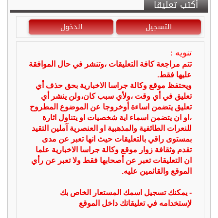
أكتب تعليقا
التسجيل
الدخول
تنويه :
تتم مراجعة كافة التعليقات ،وتنشر في حال الموافقة
عليها فقط.
ويحتفظ موقع وكالة جراسا الاخبارية بحق حذف أي
تعليق في أي وقت ،ولأي سبب كان،ولن ينشر أي
تعليق يتضمن اساءة أوخروجا عن الموضوع المطروح
،او ان يتضمن اسماء اية شخصيات او يتناول اثارة
للنعرات الطائفية والمذهبية او العنصرية آملين التقيد
بمستوى راقي بالتعليقات حيث انها تعبر عن مدى
تقدم وثقافة زوار موقع وكالة جراسا الاخبارية علما
ان التعليقات تعبر عن أصحابها فقط ولا تعبر عن رأي
الموقع والقائمين عليه.
- يمكنك تسجيل اسمك المستعار الخاص بك
لإستخدامه في تعليقاتك داخل الموقع