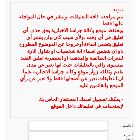
تنويه :
تتم مراجعة كافة التعليقات ،وتنشر في حال الموافقة
عليها فقط.
ويحتفظ موقع وكالة جراسا الاخبارية بحق حذف أي
تعليق في أي وقت ،ولأي سبب كان،ولن ينشر أي
تعليق يتضمن اساءة أوخروجا عن الموضوع المطروح
،او ان يتضمن اسماء اية شخصيات او يتناول اثارة
للنعرات الطائفية والمذهبية او العنصرية آملين التقيد
بمستوى راقي بالتعليقات حيث انها تعبر عن مدى
تقدم وثقافة زوار موقع وكالة جراسا الاخبارية علما
ان التعليقات تعبر عن أصحابها فقط ولا تعبر عن رأي
الموقع والقائمين عليه.
- يمكنك تسجيل اسمك المستعار الخاص بك
لإستخدامه في تعليقاتك داخل الموقع
الاسم :
البريد