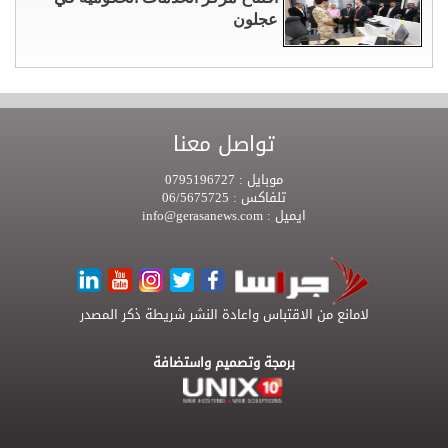
عجلون
تواصل معنا
موبايل :
0795196727
تلفاكس :
06/5675725
ايميل :
info@gerasanews.com
لامانع من الاقتباس واعادة النشر شريطة ذكر المصدر
برمجة وتصميم واستضافة