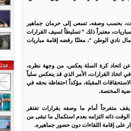
رات، بحسب وصفه، تسعى إلى حرمان جماهير
باريات، معتبراً ذلك " تسليطاً لسيف القرارات
ل نادي الوطن "، معلنًا رفضه إقامة مباريات
محلي
 عن اتحاد كرة السلة يعكس، من وجهة نظره،
ي اتخاذ القرارات، الأمر الذي قد ينعكس سلباً
لاستحقاقات المقبلة، مؤكداً احتفاظه بحقه في
اضية المختصة.
قف متفرجاً أمام ما وصفه بقرارات تفتقر
 الوقت ذاته التزامه بعدم استكمال ما تبقى من
ر على إقامة اللقاءات دون حضور جماهيره.