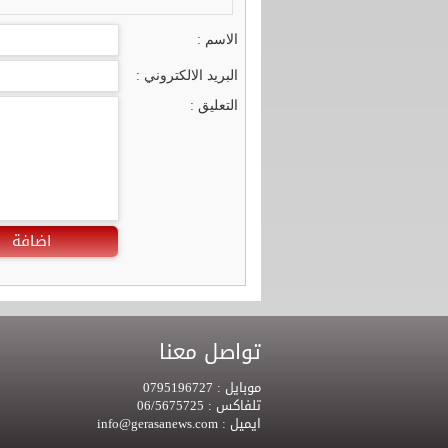
الاسم :
البريد الالكتروني :
التعليق :
اضافة
تواصل معنا
موبايل :
0795196727
تلفاكس :
06/5675725
ايميل :
info@gerasanews.com