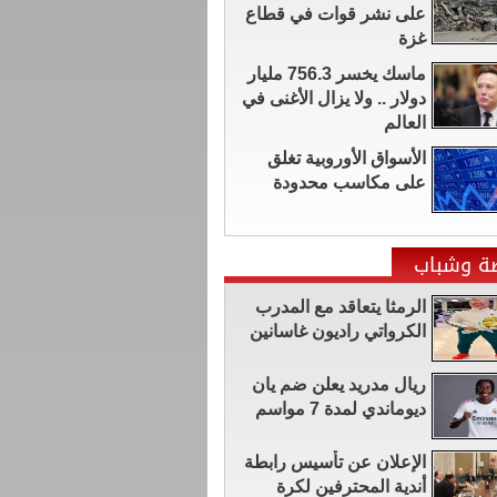
على نشر قوات في قطاع
غزة
ماسك يخسر 756.3 مليار
دولار .. ولا يزال الأغنى في
العالم
الأسواق الأوروبية تغلق
على مكاسب محدودة
ضة وشباب
الرمثا يتعاقد مع المدرب
الكرواتي راديون غاسانين
ريال مدريد يعلن ضم يان
ديوماندي لمدة 7 مواسم
الإعلان عن تأسيس رابطة
أندية المحترفين لكرة