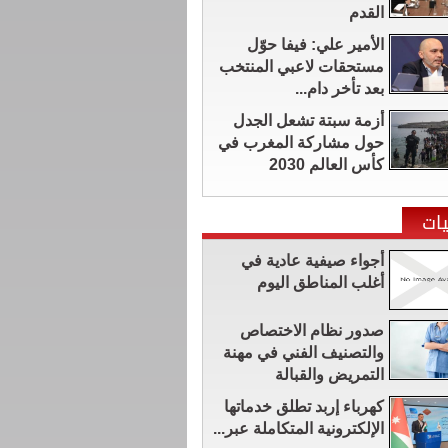
القدم
الأمير علي: فيفا حوّل
مستحقات لاعبي المنتخب
بعد تأخر دام...
أزمة سبتة تشعل الجدل
حول مشاركة المغرب في
كأس العالم 2030
ات
أجواء صيفية عادية في
أغلب المناطق اليوم
صدور نظام الاختصاص
والتصنيف الفني في مهنة
التمريض والقبالة
كهرباء إربد تطلق خدماتها
الإلكترونية المتكاملة عبر...