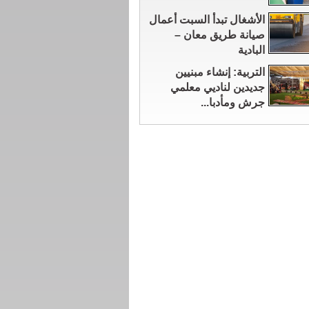
الأشغال تبدأ السبت أعمال
صيانة طريق معان –
البادية
التربية: إنشاء مبنيين
جديدين لناديي معلمي
جرش ومأدبا...