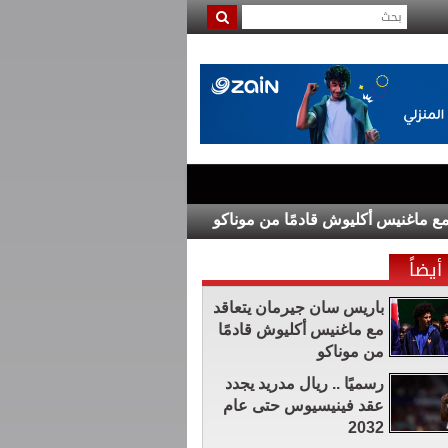
س أكليوش قادمًا من موناكو
البرلمان الأوغندي يوافق على نشر 
أيضاً
باريس سان جيرمان يتعاقد
مع ماغنيس أكليوش قادمًا
من موناكو
رسميًا .. ريال مدريد يجدد
عقد فينيسيوس حتى عام
2032