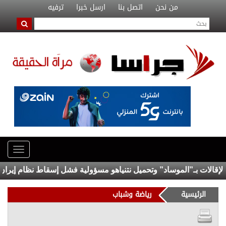
من نحن
اتصل بنا
ارسل خبرا
ترفيه
الات بـ”الموساد” وتحميل نتنياهو مسؤولية فشل إسقاط نظام إيران
الرئيسية
رياضة وشباب