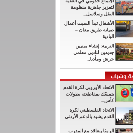
اجتماع حكومي في العقبة
لتعزيز جاهزية منظومة
النقل وسلاسل...
الأشغال تبدأ السبت أعمال
صيانة طريق معان –
البادية
التربية: إنشاء مبنيين
جديدين لناديي معلمي
جرش ومأدبا...
ضة وشباب
الاتحاد الأوروبي لكرة القدم
يتمسّك بمقاطعته بطولات
كأس...
الاتحاد الفلسطيني لكرة
القدم يشيد بالدعم الأردني
الرمثا يتعاقد مع المدرب