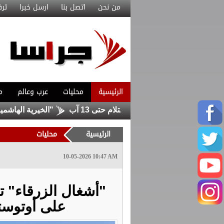
من نحن
اتصل بنا
ارسل خبرا
ترف
الرئيسية
محليات
عرب وعالم
م
وب للصوامع ومراكز الاستلام حتى 13 آب
"الخيرية الهاشمية" توا
الرئيسية
محليات
10-05-2026 10:47 AM
"أشغال الزرقاء" تب
على أوتوستر