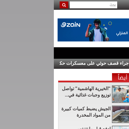
 قصف حوثي على معسكرات حكومية
كلية لومينوس الجامعية التقنية تحتفل بمرور 15 عاماً على شراكتها الاسترات
أيضاً
"الخيرية الهاشمية" تواصل
توزيع وجبات غذائية في...
الجيش يضبط كميات كبيرة
من المواد المخدرة
ادفع قبل ما تتنفس ..