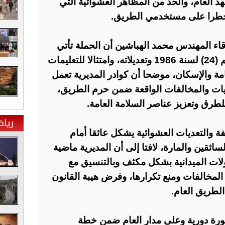
د العام، والحد من المظاهر العشوائية التي
 خطرا على مستخدمي الطريق.
اء المهندس محمد الهباشين أن الحملة تأتي
تنفيذا لأحكام قانون الطرق رقم (24) لسنة 1986 وتعديلاته، وامتثالا للتعليمات
مة والإسكان، موضحا أن كوادر المديرية تعمل
يات والمخالفات الواقعة ضمن حرم الطريق،
للطرق وتعزيز عناصر السلامة العامة.
ريا
فة والتعديات العشوائية يشكل عائقا أمام
سائقين والمارة، لافتا إلى أن المديرية ماضية
جولات الميدانية بشكل مكثف وبالتنسيق مع
المخالفات ومنع تكرارها، وفرض هيبة القانون
لطريق العام.
صورة دورية وعلى مدار العام ضمن خطة