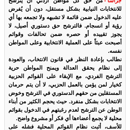
جراسا -
من حق كل مواطن أردني أن يترشح
للانتخابات النيابية بشكل مستقل، دون أن يُفرض
عليه الدخول ضمن قائمة لا تشبهه ولا تجمعه بها أي
رؤية أو انسجام. فالترشح حق دستوري أصيل، لا
يجوز تقييده أو حصره ضمن تحالفات وقوائم
أصبحت عبئاً على العملية الانتخابية وعلى المواطن
نفسه.
نطالب بإعادة النظر في قانون الانتخاب، والعودة
إلى نظام يحقق العدالة ويمنح المواطن حرية
الترشح الفردي، مع الإبقاء على القوائم الحزبية
كخيار لمن يؤمن بالعمل الحزبي، لا أن يتم حرمان
المستقلين من حقهم الدستوري في الترشح وخوض
الانتخابات بشكل منفرد. حيث يحجم الكثير من أبناء
الوطن عن الترشح لعدم رغبتهم في الدخول بقوائم
محلية لا يجمع أعضاءها أي فكر أو مشروع واضح.
للأسف، أثبت نظام القوائم المحلية فشله على