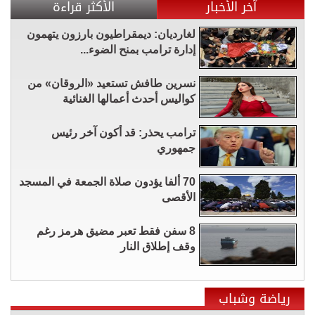
آخر الأخبار
الأكثر قراءة
لغارديان: ديمقراطيون بارزون يتهمون
إدارة ترامب بمنح الضوء...
نسرين طافش تستعيد «الروقان» من
كواليس أحدث أعمالها الغنائية
ترامب يحذر: قد أكون آخر رئيس
جمهوري
70 ألفا يؤدون صلاة الجمعة في المسجد
الأقصى
8 سفن فقط تعبر مضيق هرمز رغم
وقف إطلاق النار
رياضة وشباب