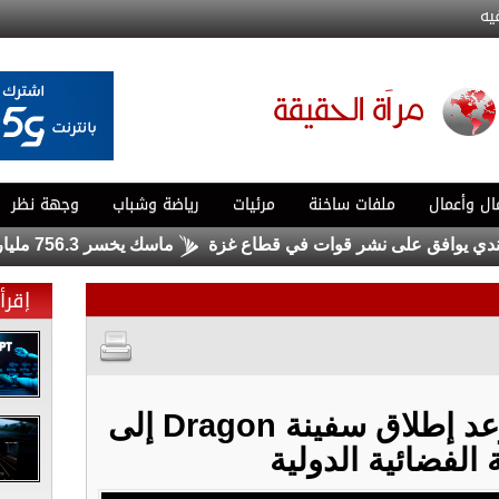
يه
ال وأعمال
ملفات ساخنة
مرئيات
رياضة وشباب
وجهة نظر
وافق على نشر قوات في قطاع غزة
ماسك يخسر 756.3 مليار دولار .. ولا يزال الأغنى في العالم
إقرأ 
"ناسا" تعلن عن موعد إطلاق سفينة Dragon إلى
الفضائية الدولية