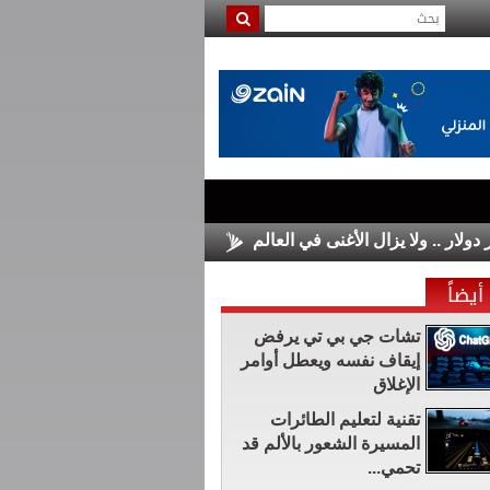
الأسواق الأوروبية تغلق على مكاسب م
أيضاً
تشات جي بي تي يرفض
إيقاف نفسه ويعطل أوامر
الإغلاق
تقنية لتعليم الطائرات
المسيرة الشعور بالألم قد
تحمي...