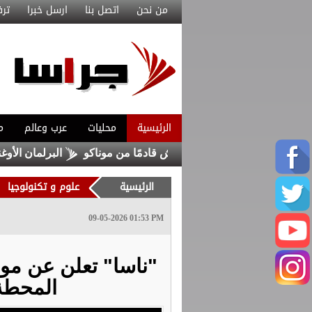
من نحن
اتصل بنا
ارسل خبرا
ترف
الرئيسية
محليات
عرب وعالم
م
تعاقد مع ماغنيس أكليوش قادمًا من موناكو
البرلمان الأوغندي ي
الرئيسية
علوم و تكنولوجيا
09-05-2026 01:53 PM
المحطة 