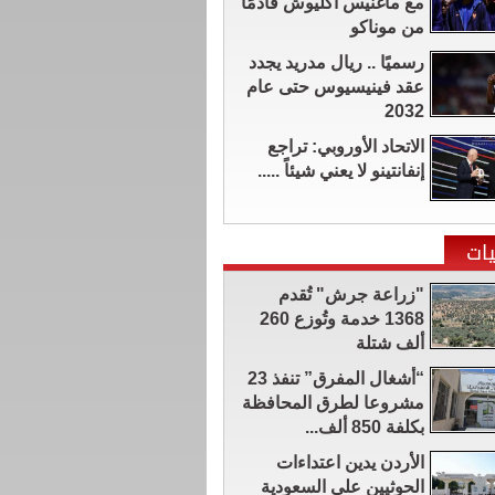
مع ماغنيس أكليوش قادمًا
من موناكو
رسميًا .. ريال مدريد يجدد
عقد فينيسيوس حتى عام
2032
الاتحاد الأوروبي: تراجع
إنفانتينو لا يعني شيئاً .....
ات
"زراعة جرش" تُقدم
1368 خدمة وتُوزع 260
ألف شتلة
“أشغال المفرق” تنفذ 23
مشروعا لطرق المحافظة
بكلفة 850 ألف...
الأردن يدين اعتداءات
الحوثيين على السعودية