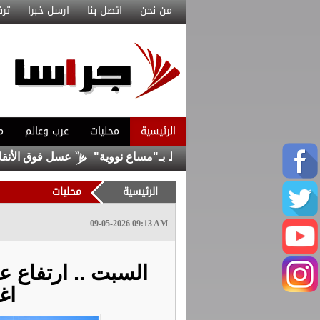
من نحن
اتصل بنا
ارسل خبرا
ترف
الرئيسية
محليات
عرب وعالم
م
مع تركيا وباكستان لا ترتبط بـ"مساع نووية"
عسل فوق الأنقاض: الن
الرئيسية
محليات
09-05-2026 09:13 AM
السبت .. ارتفاع ع
اغ