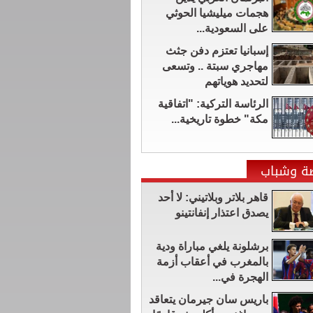
هجمات ميليشيا الحوثي
على السعودية...
إسبانيا تعتزم دفن جثث
مهاجري سبتة .. وتسعى
لتحديد هوياتهم
الرئاسة التركية: "اتفاقية
مكة" خطوة تاريخية...
ضة وشباب
قاهر بلاتر وبلاتيني: لا أحد
يصدق اعتذار إنفانتينو
برشلونة يلغي مباراة ودية
بالمغرب في أعقاب أزمة
الهجرة في...
باريس سان جيرمان يتعاقد