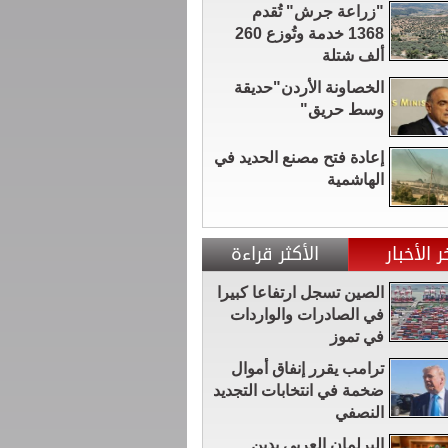
"زراعة جرش" تُقدم
1368 خدمة وتُوزع 260
ألف شتلة
الخصاونة الأردن"حديقة
وسط حريق"
إعادة فتح مصنع الحديد في
الهاشمية
ر الأخبار
الأكثر قراءة
الصين تسجل ارتفاعا كبيرا
في الصادرات والواردات
في تموز
ترامب يقرر إنفاق أموال
ضخمة في انتخابات التجديد
النصفي
البرلمان العربي يدين