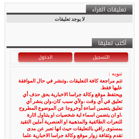
تعليقات القراء
لا يوجد تعليقات
أكتب تعليقا
التسجيل
الدخول
تنويه :
تتم مراجعة كافة التعليقات ،وتنشر في حال الموافقة
عليها فقط.
ويحتفظ موقع وكالة جراسا الاخبارية بحق حذف أي
تعليق في أي وقت ،ولأي سبب كان،ولن ينشر أي
تعليق يتضمن اساءة أوخروجا عن الموضوع المطروح
،او ان يتضمن اسماء اية شخصيات او يتناول اثارة
للنعرات الطائفية والمذهبية او العنصرية آملين التقيد
بمستوى راقي بالتعليقات حيث انها تعبر عن مدى
تقدم وثقافة زوار موقع وكالة جراسا الاخبارية علما