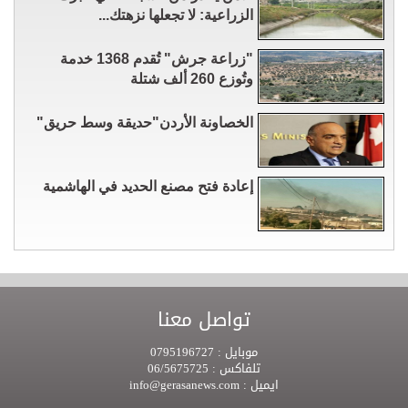
الزراعية: لا تجعلها نزهتك...
"زراعة جرش" تُقدم 1368 خدمة
وتُوزع 260 ألف شتلة
الخصاونة الأردن"حديقة وسط حريق"
إعادة فتح مصنع الحديد في الهاشمية
تواصل معنا
موبايل :
0795196727
تلفاكس :
06/5675725
ايميل :
info@gerasanews.com