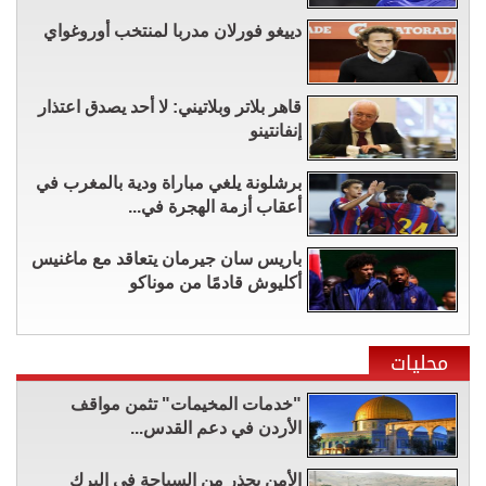
دييغو فورلان مدربا لمنتخب أوروغواي
قاهر بلاتر وبلاتيني: لا أحد يصدق اعتذار
إنفانتينو
برشلونة يلغي مباراة ودية بالمغرب في
أعقاب أزمة الهجرة في...
باريس سان جيرمان يتعاقد مع ماغنيس
أكليوش قادمًا من موناكو
محليات
"خدمات المخيمات" تثمن مواقف
الأردن في دعم القدس...
الأمن يحذر من السباحة في البرك