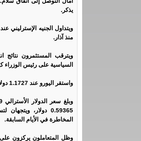
آمال التوصل إلى اتفاق سلام. و
يذكر.
منذ آذار.
ويترقب المستثمرون نتائج ا
السياسية على رئيس الوزراء كي
واستقر اليورو عند 1.1727 دولار ويتجه لإنهاء الأسبوع على ارتفاع طفيف.
0.59365 دولار، ويتج
المخاطرة في الأيام السابقة.
وظل المتعاملون يركزون على ال