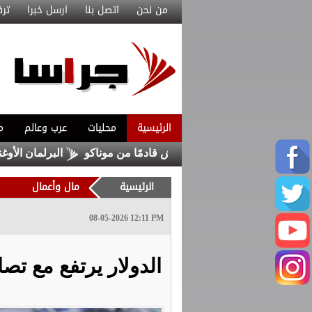
من نحن
اتصل بنا
ارسل خبرا
ترف
الرئيسية
محليات
عرب وعالم
م
عاقد مع ماغنيس أكليوش قادمًا من موناكو
البرلمان الأوغندي يو
الرئيسية
مال وأعمال
08-05-2026 12:11 PM
الدولار يرتفع مع تصا