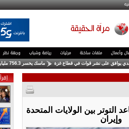
يه
ال وأعمال
ملفات ساخنة
مرئيات
رياضة وشباب
وجهة نظر
افق على نشر قوات في قطاع غزة
ماسك يخسر 756.3 مليار دولار .. ولا يزال الأغنى في العالم
إقرأ 
عد التوتر بين الولايات المتحدة
وإيران