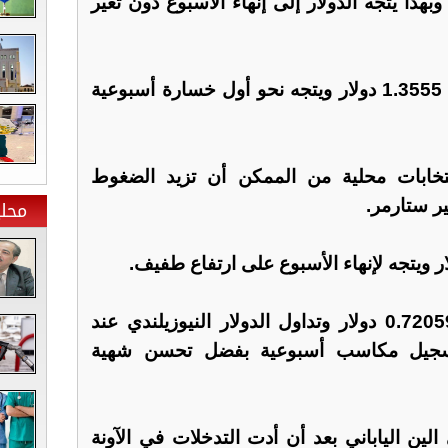
بهذا يتجه الدولار إلى إنهاء الأسبوع دون تغير
ويتداول الجنيه الإسترليني عند 1.3555 دولار ويتجه نحو أول خسارة أسبوعية
نتخابات محلية من الممكن أن تزيد الضغوط
محلي
ر ستارمر.
وبلغ سعر الدولار الأسترالي 0.72059 دولار وتداول الدولار النيوزيلندي عند
هان لتسجيل مكاسب أسبوعية بفضل تحسن شهية
ين الياباني بعد أن أدت التدخلات في الآونة