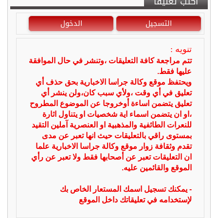
أكتب تعليقا
التسجيل
الدخول
تنويه :
تتم مراجعة كافة التعليقات ،وتنشر في حال الموافقة
عليها فقط.
ويحتفظ موقع وكالة جراسا الاخبارية بحق حذف أي
تعليق في أي وقت ،ولأي سبب كان،ولن ينشر أي
تعليق يتضمن اساءة أوخروجا عن الموضوع المطروح
،او ان يتضمن اسماء اية شخصيات او يتناول اثارة
للنعرات الطائفية والمذهبية او العنصرية آملين التقيد
بمستوى راقي بالتعليقات حيث انها تعبر عن مدى
تقدم وثقافة زوار موقع وكالة جراسا الاخبارية علما
ان التعليقات تعبر عن أصحابها فقط ولا تعبر عن رأي
الموقع والقائمين عليه.
- يمكنك تسجيل اسمك المستعار الخاص بك
لإستخدامه في تعليقاتك داخل الموقع