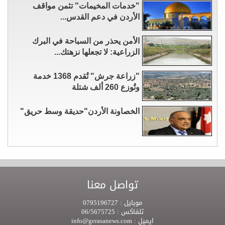
"خدمات المخيمات" تثمن مواقف
الأردن في دعم القدس...
الأمن يحذر من السباحة في البرك
الزراعية: لا تجعلها نزهتك...
"زراعة جرش" تُقدم 1368 خدمة
وتُوزع 260 ألف شتلة
الخصاونة الأردن"حديقة وسط حريق"
تواصل معنا
موبايل :
0795196727
تلفاكس :
06/5675725
ايميل :
info@gerasanews.com