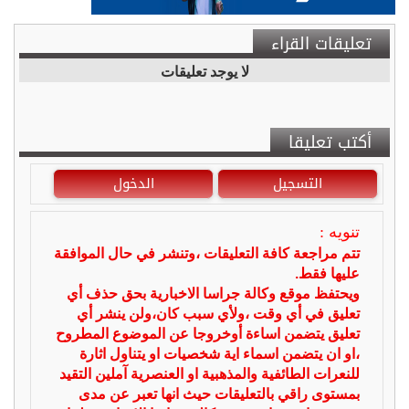
تعليقات القراء
لا يوجد تعليقات
أكتب تعليقا
التسجيل
الدخول
تنويه :
تتم مراجعة كافة التعليقات ،وتنشر في حال الموافقة
عليها فقط.
ويحتفظ موقع وكالة جراسا الاخبارية بحق حذف أي
تعليق في أي وقت ،ولأي سبب كان،ولن ينشر أي
تعليق يتضمن اساءة أوخروجا عن الموضوع المطروح
،او ان يتضمن اسماء اية شخصيات او يتناول اثارة
للنعرات الطائفية والمذهبية او العنصرية آملين التقيد
بمستوى راقي بالتعليقات حيث انها تعبر عن مدى