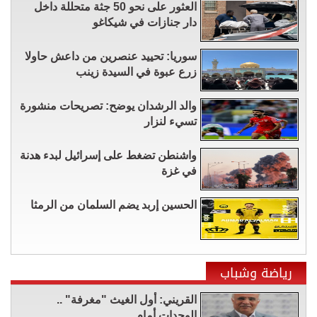
العثور على نحو 50 جثة متحللة داخل
دار جنازات في شيكاغو
سوريا: تحييد عنصرين من داعش حاولا
زرع عبوة في السيدة زينب
والد الرشدان يوضح: تصريحات منشورة
تسيء لنزار
واشنطن تضغط على إسرائيل لبدء هدنة
في غزة
الحسين إربد يضم السلمان من الرمثا
رياضة وشباب
القريني: أول الغيث "مغرفة" ..
الوحدات أمام...