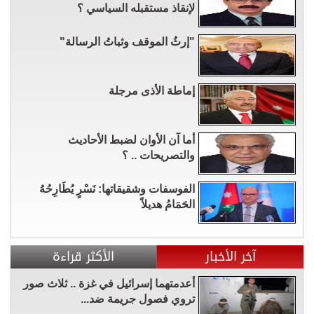
لإنقاذ مستقبله السياسي ؟
"إرثُ الموقف وثباتُ الرسالة"
إماطة الأذى مرجلة
أما آن الأوان لضبط الأحاديث
والتصريحات .. ؟
الفوسفات وشقيقاتها: نَسْرٍ يُطَارِحُهُ
الحَمَامُ هديلاً
آخر الأخبار
الأكثر قراءة
أعدمتهما إسرائيل في غزة .. ثلاث صور
تروي فصول جريمة ضد...