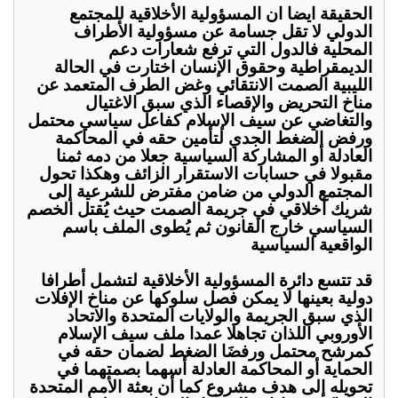
الحقيقة ايضا ان المسؤولية الأخلاقية للمجتمع
الدولي لا تقل جسامة عن مسؤولية الأطراف
المحلية فالدول التي ترفع شعارات دعم
الديمقراطية وحقوق الإنسان اختارت في الحالة
الليبية الصمت الانتقائي وغض الطرف المتعمد عن
مناخ التحريض والإقصاء الذي سبق الاغتيال
والتغاضي عن سيف الإسلام كفاعل سياسي محتمل
ورفض الضغط الجدي لتأمين حقه في المحاكمة
العادلة أو المشاركة السياسية جعلا من دمه ثمنا
مقبولا في حسابات الاستقرار الزائف وهكذا تحول
المجتمع الدولي من ضامن مفترض للشرعية إلى
شريك أخلاقي في جريمة الصمت حيث يُقتل الخصم
السياسي خارج القانون ثم يُطوى الملف باسم
الواقعية السياسية
قد تتسع دائرة المسؤولية الأخلاقية لتشمل أطرافا
دولية بعينها لا يمكن فصل سلوكها عن مناخ الإفلات
الذي سبق الجريمة والولايات المتحدة والاتحاد
الأوروبي اللذان تجاهلا عمدا ملف سيف الإسلام
كمرشح محتمل ورفضَا الضغط لضمان حقه في
الحماية أو المحاكمة العادلة أسهما بصمتهما في
تحويله إلى هدف مشروع كما أن بعثة الأمم المتحدة