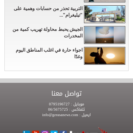
التربية تحذر من حسابات وهمية على
"تيليغرام"...
الجيش يحبط محاولة تهريب كمية من
المخدرات
اجواء حارة في اغلب المناطق اليوم
وغدًا
تواصل معنا
موبايل :
0795196727
تلفاكس :
06/5675725
ايميل :
info@gerasanews.com