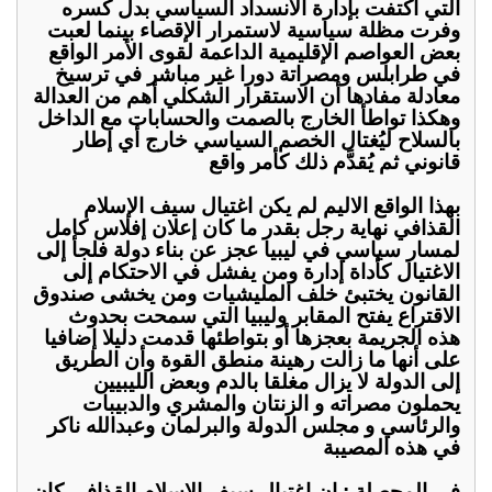
التي اكتفت بإدارة الانسداد السياسي بدل كسره
وفرت مظلة سياسية لاستمرار الإقصاء بينما لعبت
بعض العواصم الإقليمية الداعمة لقوى الأمر الواقع
في طرابلس ومصراتة دورا غير مباشر في ترسيخ
معادلة مفادها أن الاستقرار الشكلي أهم من العدالة
وهكذا تواطأ الخارج بالصمت والحسابات مع الداخل
بالسلاح ليُغتال الخصم السياسي خارج أي إطار
قانوني ثم يُقدَّم ذلك كأمر واقع
بهذا الواقع الاليم لم يكن اغتيال سيف الإسلام
القذافي نهاية رجل بقدر ما كان إعلان إفلاس كامل
لمسار سياسي في ليبيا عجز عن بناء دولة فلجأ إلى
الاغتيال كأداة إدارة ومن يفشل في الاحتكام إلى
القانون يختبئ خلف المليشيات ومن يخشى صندوق
الاقتراع يفتح المقابر وليبيا التي سمحت بحدوث
هذه الجريمة بعجزها أو بتواطئها قدمت دليلا إضافيا
على أنها ما زالت رهينة منطق القوة وأن الطريق
إلى الدولة لا يزال مغلقا بالدم وبعض الليبيين
يحملون مصراته و الزنتان والمشري والدبيبات
والرئاسي و مجلس الدولة والبرلمان وعبدالله ناكر
في هذه المصيبة
في المحصلة : ان اغتيال سيف الإسلام القذافي كان