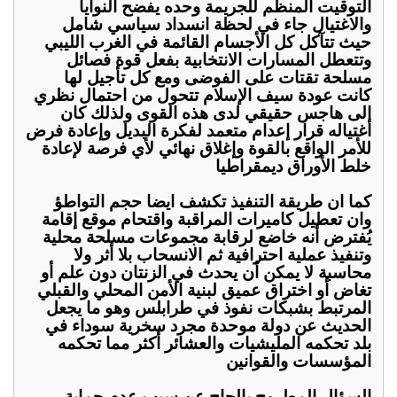
التوقيت المنظم للجريمة وحده يفضح النوايا
والاغتيال جاء في لحظة انسداد سياسي شامل
حيث تتآكل كل الأجسام القائمة في الغرب الليبي
وتتعطل المسارات الانتخابية بفعل قوة فصائل
مسلحة تقتات على الفوضى ومع كل تأجيل لها
كانت عودة سيف الإسلام تتحول من احتمال نظري
إلى هاجس حقيقي لدى هذه القوى ولذلك كان
اغتياله قرار إعدام متعمد لفكرة البديل وإعادة فرض
للأمر الواقع بالقوة وإغلاق نهائي لأي فرصة لإعادة
خلط الأوراق ديمقراطيا
كما ان طريقة التنفيذ تكشف ايضا حجم التواطؤ
وان تعطيل كاميرات المراقبة واقتحام موقع إقامة
يُفترض أنه خاضع لرقابة مجموعات مسلحة محلية
وتنفيذ عملية احترافية ثم الانسحاب بلا أثر ولا
محاسبة لا يمكن أن يحدث في الزنتان دون علم أو
تغاض أو اختراق عميق لبنية الأمن المحلي والقبلي
المرتبط بشبكات نفوذ في طرابلس وهو ما يجعل
الحديث عن دولة موحدة مجرد سخرية سوداء في
بلد تحكمه المليشيات والعشائر أكثر مما تحكمه
المؤسسات والقوانين
السؤال المطروح بإلحاح عن سبب عدم حماية