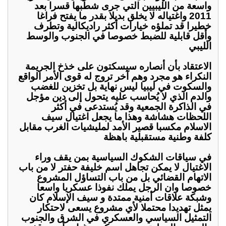
واسعة من الليبيين التي جرى شطبها قسرا بعد
2011 واغتياله لا يخلق بديلا بقدر ما يفتح فراغا
خطيرا قد تملؤه خيارات أكثر راديكالية وتطرف
وأقل قابلية للضبط خصوصا في الجنوب والوسط
الليبي
الاعتقاد بأن أنصاره سيسكتون على خذخ الجريمة
النكراء هو مجرد وهم آخر تروج له قوى الأمر الواقع
والسكوت في ليبيا ليس نهاية بل تخزين للغضب
والدم الذي لا يُحاسب عليه يتحول إلى دين مؤجل
في الذاكرة الجمعية وقد يُستدعى في أكثر
اللحظات هشاشة وهذا ما يجعل اغتيال سيف
الاسلام مكسبا قصير الأمد لمليشيات الغرب مقابل
كلفة وطنية مستقبلية باهظة
في سياقات الشكوك السياسية بمن يقف وراء
الاغتيال لا يمكن تجاهل اسم خليفة حفتر لا من باب
الاتهام القضائي بل من باب التساؤل المشروع
خصوصا وان الرجل يملك نفوذا عسكريا واسعا
وشبكة علاقات أمنية ممتدة و سيف الإسلام كان
يمثل تهديدا محتملا لأي مشروع يسعى لاحتكار
التمثيل السياسي والعسكري في الشرق والجنوب