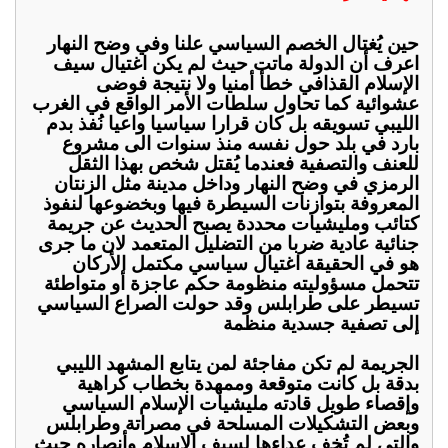
حين يُغتال الخصم السياسي علنا وفي وضح النهار
اعرف أن الدولة ماتت حيث لم يكن اغتيال سيف
الإسلام القذافي خطأ أمنيا ولا نتيجة فوضى
عشوائية كما تحاول سلطات الأمر الواقع في الغرب
الليبي تسويقه بل كان قرارا سياسيا واعيا نُفذ بدم
بارد في بلد حول نفسه منذ سنوات الى مشروع
للعنف والتصفية فعندما يُقتل شخص بهذا الثقل
الرمزي في وضح النهار وداخل مدينة مثل الزنتان
المعروفة بتوازنات السيطرة فيها وبخضوعها لنفوذ
كتائب ومليشيات محددة يصبح الحديث عن جريمة
جنائية عادية ضربا من التضليل المتعمد لان ما جرى
هو في الحقيقة اغتيال سياسي مكتمل الأركان
تتحمل مسؤوليته منظومة حكم عاجزة أو متواطئة
تسيطر على طرابلس وقد حولت الصراع السياسي
إلى تصفية جسدية منظمة
الجريمة لم تكن مفاجئة لمن يتابع المشهد الليبي
بدقة بل كانت متوقعة وممهدة بخطاب كراهية
وإقصاء طويل قادته مليشيات الإسلام السياسي
وبعض التشكيلات المسلحة في مصراتة وطرابلس
والتي لم تُخف عداءها لسيف الإسلام وأنصاره حيث