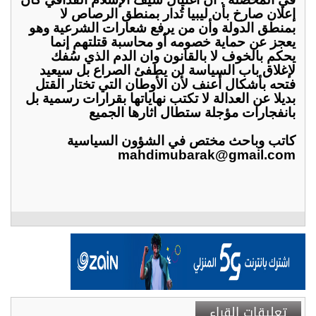
إعلان صارخ بأن ليبيا تُدار بمنطق الرصاص لا
بمنطق الدولة وأن من يرفع شعارات الشرعية وهو
يعجز عن حماية خصومه أو محاسبة قتلتهم إنما
يحكم بالخوف لا بالقانون وان الدم الذي سُفك
لإغلاق باب السياسة لن يطفئ الصراع بل سيعيد
فتحه بأشكال أعنف لأن الأوطان التي تختار القتل
بديلا عن العدالة لا تكتب نهاياتها بقرارات رسمية بل
بانفجارات مؤجلة ستطال اثارها الجميع
كاتب وباحث مختص في الشؤون السياسية
mahdimubarak@gmail.com
تعليقات القراء