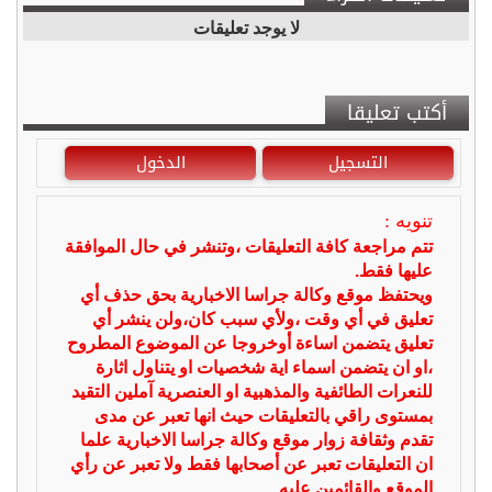
لا يوجد تعليقات
أكتب تعليقا
التسجيل
الدخول
تنويه :
تتم مراجعة كافة التعليقات ،وتنشر في حال الموافقة
عليها فقط.
ويحتفظ موقع وكالة جراسا الاخبارية بحق حذف أي
تعليق في أي وقت ،ولأي سبب كان،ولن ينشر أي
تعليق يتضمن اساءة أوخروجا عن الموضوع المطروح
،او ان يتضمن اسماء اية شخصيات او يتناول اثارة
للنعرات الطائفية والمذهبية او العنصرية آملين التقيد
بمستوى راقي بالتعليقات حيث انها تعبر عن مدى
تقدم وثقافة زوار موقع وكالة جراسا الاخبارية علما
ان التعليقات تعبر عن أصحابها فقط ولا تعبر عن رأي
الموقع والقائمين عليه.