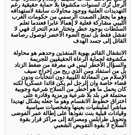
الرجل تُرك لسنوات مكشوفا بلا حماية حقيقية رغم
التهديدات العلنية ووجود محاولات سابقة لاستهدافه
وهو ما يجعل الصمت الرسمي من حكومات الغرب
الليبي مشاركة فعلية لا إهمالا عابرا فعندما تعلم
السلطات بوجود خطر وتختار عدم التحرك فهي لا
تفشل فقط بل تمنح الضوء الأخضر لوصول رصاصة
القاتل إلى جسد الهدف
الانشغال القائم بهوية المنفذين وحدهم هو محاولة
مكشوفة لحماية الرعاة الحقيقيين للجريمة
والسؤال الأخطر ليس في معرفة من ضغط الزناد
بل من استفاد ومن الذي ربح من إخراج سيف
الإسلام من المعادلة الليبية دون انتخابات ودون
قضاء خاصة وان الرجل لم يكن قائدا عسكريا لكنه
كان يحمل ما هو أخطر من السلاح شرعية وجوبية
محتملة في بلد بلا شرعية ورمزية وقادرة على
اختراق خطوط الانقسام وهو ما جعله يشكل تهديدا
مباشرا لمليشيات بعينها وشخصيات سياسية
وقيادات قبلية بنت نفوذها على إطالة عمر الفوضى
وتحويل طرابلس ومصراتة إلى مراكز قرار بقوة
السلاح لا بقوة التفويض الشعبي