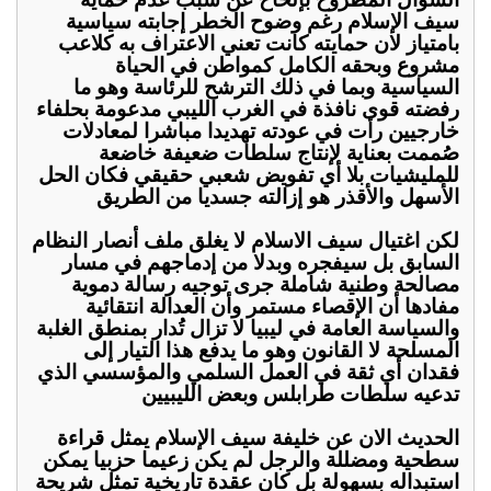
سيف الإسلام رغم وضوح الخطر إجابته سياسية
بامتياز لان حمايته كانت تعني الاعتراف به كلاعب
مشروع وبحقه الكامل كمواطن في الحياة
السياسية وبما في ذلك الترشح للرئاسة وهو ما
رفضته قوى نافذة في الغرب الليبي مدعومة بحلفاء
خارجيين رأت في عودته تهديدا مباشرا لمعادلات
صُممت بعناية لإنتاج سلطات ضعيفة خاضعة
للمليشيات بلا أي تفويض شعبي حقيقي فكان الحل
الأسهل والأقذر هو إزالته جسديا من الطريق
لكن اغتيال سيف الاسلام لا يغلق ملف أنصار النظام
السابق بل سيفجره وبدلا من إدماجهم في مسار
مصالحة وطنية شاملة جرى توجيه رسالة دموية
مفادها أن الإقصاء مستمر وأن العدالة انتقائية
والسياسة العامة في ليبيا لا تزال تُدار بمنطق الغلبة
المسلحة لا القانون وهو ما يدفع هذا التيار إلى
فقدان أي ثقة في العمل السلمي والمؤسسي الذي
تدعيه سلطات طرابلس وبعض الليبيين
الحديث الان عن خليفة سيف الإسلام يمثل قراءة
سطحية ومضللة والرجل لم يكن زعيما حزبيا يمكن
استبداله بسهولة بل كان عقدة تاريخية تمثل شريحة