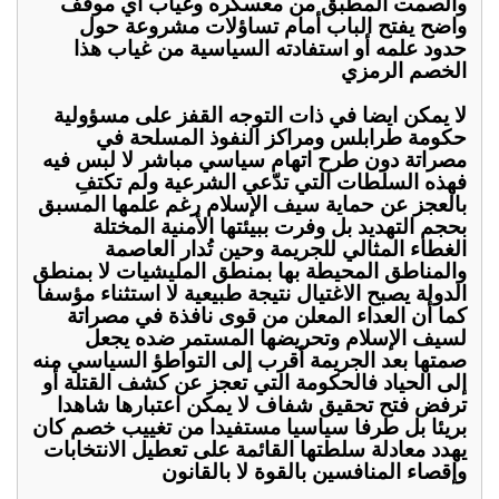
والصمت المطبق من معسكره وغياب أي موقف
واضح يفتح الباب أمام تساؤلات مشروعة حول
حدود علمه أو استفادته السياسية من غياب هذا
الخصم الرمزي
لا يمكن ايضا في ذات التوجه القفز على مسؤولية
حكومة طرابلس ومراكز النفوذ المسلحة في
مصراتة دون طرح اتهام سياسي مباشر لا لبس فيه
فهذه السلطات التي تدّعي الشرعية ولم تكتفِ
بالعجز عن حماية سيف الإسلام رغم علمها المسبق
بحجم التهديد بل وفرت ببيئتها الأمنية المختلة
الغطاء المثالي للجريمة وحين تُدار العاصمة
والمناطق المحيطة بها بمنطق المليشيات لا بمنطق
الدولة يصبح الاغتيال نتيجة طبيعية لا استثناء مؤسفا
كما أن العداء المعلن من قوى نافذة في مصراتة
لسيف الإسلام وتحريضها المستمر ضده يجعل
صمتها بعد الجريمة أقرب إلى التواطؤ السياسي منه
إلى الحياد فالحكومة التي تعجز عن كشف القتلة أو
ترفض فتح تحقيق شفاف لا يمكن اعتبارها شاهدا
بريئا بل طرفا سياسيا مستفيدا من تغييب خصم كان
يهدد معادلة سلطتها القائمة على تعطيل الانتخابات
وإقصاء المنافسين بالقوة لا بالقانون