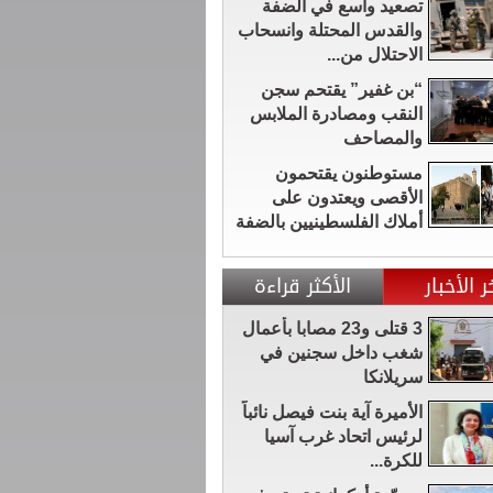
تصعيد واسع في الضفة
والقدس المحتلة وانسحاب
الاحتلال من...
“بن غفير” يقتحم سجن
النقب ومصادرة الملابس
والمصاحف
مستوطنون يقتحمون
الأقصى ويعتدون على
أملاك الفلسطينيين بالضفة
ر الأخبار
الأكثر قراءة
3 قتلى و23 مصابا بأعمال
شغب داخل سجنين في
سريلانكا
الأميرة آية بنت فيصل نائباً
لرئيس اتحاد غرب آسيا
للكرة...