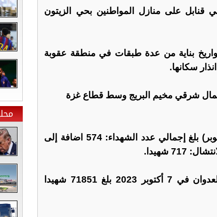
ي قنابل على منازل المواطنين بحي الزيتون
واريخ بناية من عدة طبقات في منطقة عقوبة
ذار سكانها.
 شمال شرقي مخيم البريج وسط قطاع غزة
محلي
ومنذ وقف إطلاق النار (11 أكتوبر) بلغ إجمالي عدد الشهداء: 574 اضافة إلى
وبلغ عدد الشهداء منذ بداية العدوان في 7 أكتوبر 2023 بلغ 71851 شهيدا