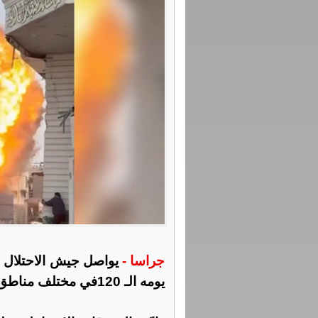
جراسا -
يواصل جيش الاحتلال ا
يومه الـ 120في مختلف مناطق قطاع غزة .