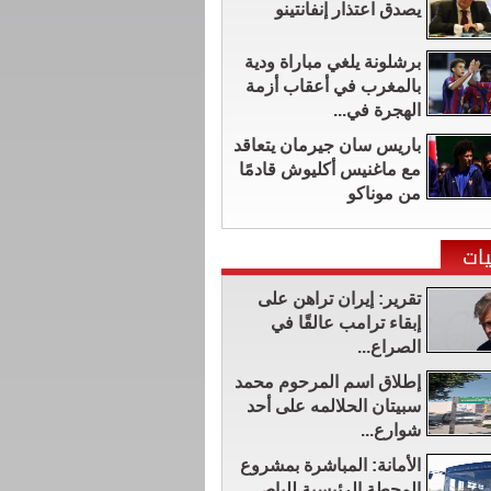
يصدق اعتذار إنفانتينو
برشلونة يلغي مباراة ودية
بالمغرب في أعقاب أزمة
الهجرة في...
باريس سان جيرمان يتعاقد
مع ماغنيس أكليوش قادمًا
من موناكو
ات
تقرير: إيران تراهن على
إبقاء ترامب عالقًا في
الصراع...
إطلاق اسم المرحوم محمد
سبيتان الحلالمه على أحد
شوارع...
الأمانة: المباشرة بمشروع
المحطة الرئيسية للباص