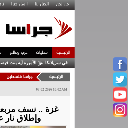
من نحن
اتصل بنا
ارسل خبرا
ترف
الرئيسية
محليات
عرب وعالم
م
الأميرة آية بنت فيصل نائبا
الرئيسية
جراسا فلسطين
07-02-2026 10:02 AM
غزة .. نسف مربع
وإطلاق نار 