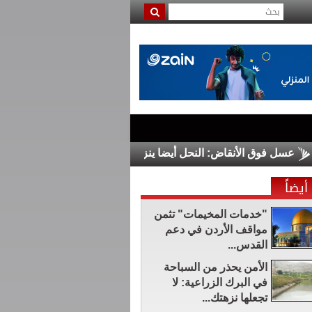
ل فوق الأنقاض: النحل أيضا ينزح في غزة
الدولار يرتفع قبيل صدور
أيضاً
"خدمات المخيمات" تثمن
مواقف الأردن في دعم
القدس...
الأمن يحذر من السباحة
في البرك الزراعية: لا
تجعلها نزهتك...