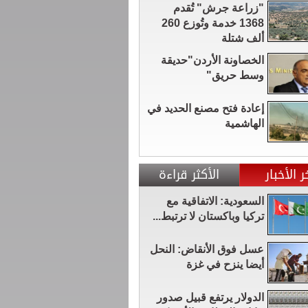
"زراعة جرش" تُقدم
1368 خدمة وتُوزع 260
ألف شتلة
الخصاونة الأردن"حديقة
وسط حريق"
إعادة فتح مصنع الحديد في
الهاشمية
ر الأخبار
الأكثر قراءة
السعودية: الاتفاقية مع
تركيا وباكستان لا ترتبط...
عسل فوق الأنقاض: النحل
أيضا ينزح في غزة
الدولار يرتفع قبيل صدور