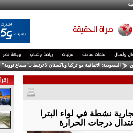
يه
ال وأعمال
ملفات ساخنة
مرئيات
رياضة وشباب
وجهة نظر
السعودية: الاتفاقية مع تركيا وباكستان لا ترتبط بـ"مساع نووية"
عس
إقرأ 
ارية نشطة في لواء البترا
تدال درجات الحرارة