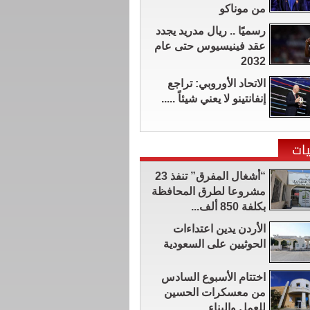
من موناكو
رسميًا .. ريال مدريد يجدد
عقد فينيسيوس حتى عام
2032
الاتحاد الأوروبي: تراجع
إنفانتينو لا يعني شيئاً .....
ات
“أشغال المفرق” تنفذ 23
مشروعا لطرق المحافظة
بكلفة 850 ألف...
الأردن يدين اعتداءات
الحوثيين على السعودية
اختتام الأسبوع السادس
من معسكرات الحسين
للعمل والبناء