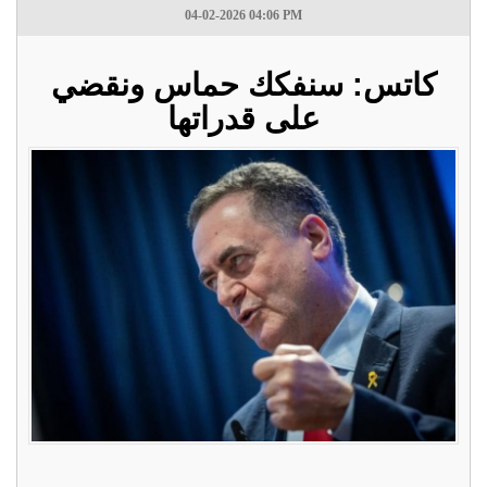
04-02-2026 04:06 PM
كاتس: سنفكك حماس ونقضي
على قدراتها