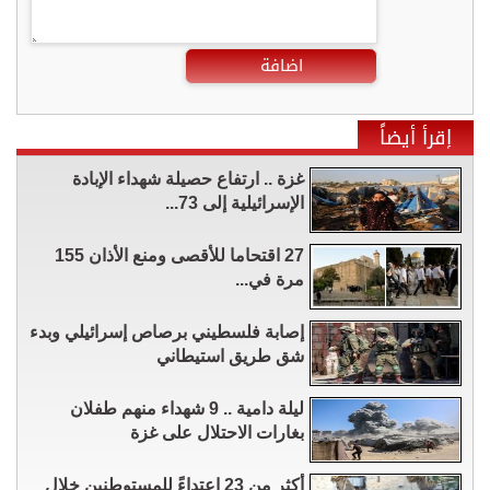
اضافة
إقرأ أيضاً
غزة .. ارتفاع حصيلة شهداء الإبادة
الإسرائيلية إلى 73...
27 اقتحاما للأقصى ومنع الأذان 155
مرة في...
إصابة فلسطيني برصاص إسرائيلي وبدء
شق طريق استيطاني
ليلة دامية .. 9 شهداء منهم طفلان
بغارات الاحتلال على غزة
أكثر من 23 اعتداءً للمستوطنين خلال