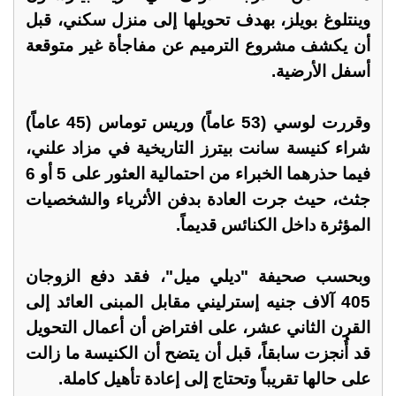
وينتلوغ بويلز، بهدف تحويلها إلى منزل سكني، قبل
أن يكشف مشروع الترميم عن مفاجأة غير متوقعة
أسفل الأرضية.
وقررت لوسي (53 عاماً) وريس توماس (45 عاماً)
شراء كنيسة سانت بيترز التاريخية في مزاد علني،
فيما حذرهما الخبراء من احتمالية العثور على 5 أو 6
جثث، حيث جرت العادة بدفن الأثرياء والشخصيات
المؤثرة داخل الكنائس قديماً.
وبحسب صحيفة "ديلي ميل"، فقد دفع الزوجان
405 آلاف جنيه إسترليني مقابل المبنى العائد إلى
القرن الثاني عشر، على افتراض أن أعمال التحويل
قد أُنجزت سابقاً، قبل أن يتضح أن الكنيسة ما زالت
على حالها تقريباً وتحتاج إلى إعادة تأهيل كاملة.