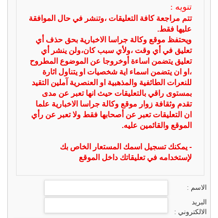
تنويه :
تتم مراجعة كافة التعليقات ،وتنشر في حال الموافقة
عليها فقط.
ويحتفظ موقع وكالة جراسا الاخبارية بحق حذف أي
تعليق في أي وقت ،ولأي سبب كان،ولن ينشر أي
تعليق يتضمن اساءة أوخروجا عن الموضوع المطروح
،او ان يتضمن اسماء اية شخصيات او يتناول اثارة
للنعرات الطائفية والمذهبية او العنصرية آملين التقيد
بمستوى راقي بالتعليقات حيث انها تعبر عن مدى
تقدم وثقافة زوار موقع وكالة جراسا الاخبارية علما
ان التعليقات تعبر عن أصحابها فقط ولا تعبر عن رأي
الموقع والقائمين عليه.
- يمكنك تسجيل اسمك المستعار الخاص بك
لإستخدامه في تعليقاتك داخل الموقع
الاسم :
البريد
الالكتروني :