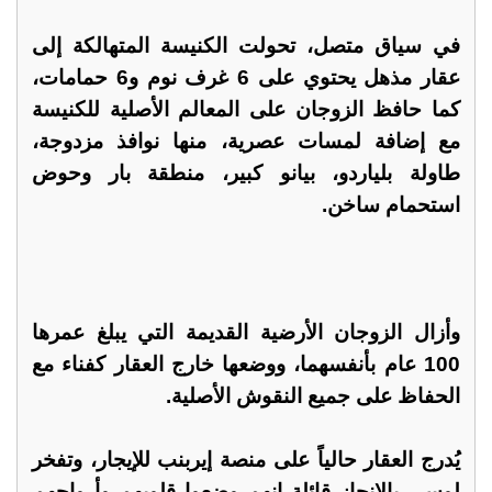
في سياق متصل، تحولت الكنيسة المتهالكة إلى
عقار مذهل يحتوي على 6 غرف نوم و6 حمامات،
كما حافظ الزوجان على المعالم الأصلية للكنيسة
مع إضافة لمسات عصرية، منها نوافذ مزدوجة،
طاولة بلياردو، بيانو كبير، منطقة بار وحوض
استحمام ساخن.
وأزال الزوجان الأرضية القديمة التي يبلغ عمرها
100 عام بأنفسهما، ووضعها خارج العقار كفناء مع
الحفاظ على جميع النقوش الأصلية.
يُدرج العقار حالياً على منصة إيربنب للإيجار، وتفخر
لوسي بالإنجاز قائلة إنهم وضعوا قلوبهم وأرواحهم