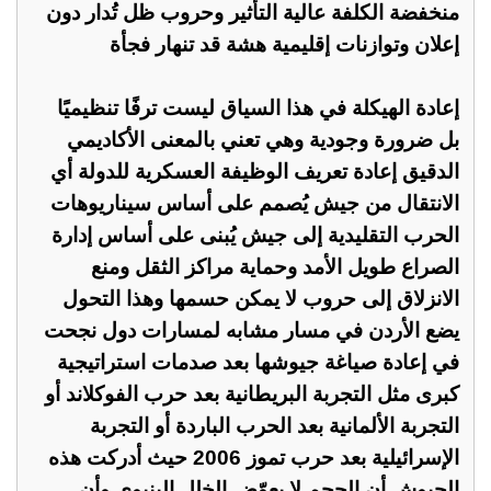
منخفضة الكلفة عالية التأثير وحروب ظل تُدار دون
إعلان وتوازنات إقليمية هشة قد تنهار فجأة
إعادة الهيكلة في هذا السياق ليست ترفًا تنظيميًا
بل ضرورة وجودية وهي تعني بالمعنى الأكاديمي
الدقيق إعادة تعريف الوظيفة العسكرية للدولة أي
الانتقال من جيش يُصمم على أساس سيناريوهات
الحرب التقليدية إلى جيش يُبنى على أساس إدارة
الصراع طويل الأمد وحماية مراكز الثقل ومنع
الانزلاق إلى حروب لا يمكن حسمها وهذا التحول
يضع الأردن في مسار مشابه لمسارات دول نجحت
في إعادة صياغة جيوشها بعد صدمات استراتيجية
كبرى مثل التجربة البريطانية بعد حرب الفوكلاند أو
التجربة الألمانية بعد الحرب الباردة أو التجربة
الإسرائيلية بعد حرب تموز 2006 حيث أدركت هذه
الجيوش أن الحجم لا يعوّض الخلل البنيوي وأن