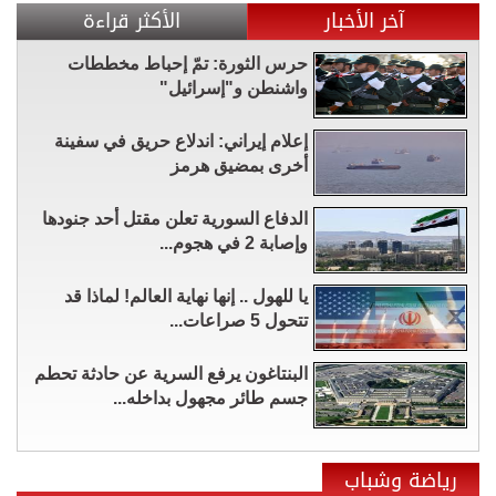
آخر الأخبار
الأكثر قراءة
حرس الثورة: تمّ إحباط مخططات
واشنطن و"إسرائيل"
إعلام إيراني: اندلاع حريق في سفينة
أخرى بمضيق هرمز
الدفاع السورية تعلن مقتل أحد جنودها
وإصابة 2 في هجوم...
يا للهول .. إنها نهاية العالم! لماذا قد
تتحول 5 صراعات...
البنتاغون يرفع السرية عن حادثة تحطم
جسم طائر مجهول بداخله...
رياضة وشباب