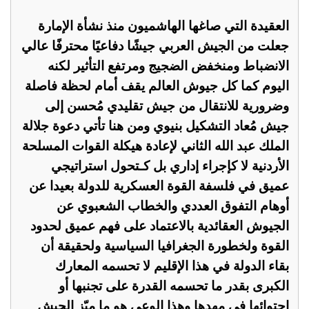
العقيدة التي صاغها الهاشميون منذ نشأة الإمارة
جعلت من الجيش العربي جيشًا دفاعيًا محترفًا عالي
الانضباط ومنخفض الضجيج ومرتفع التأثير لكنه
اليوم كما كل جيوش العالم يقف أمام لحظة فاصلة
وضرورية للانتقال من جيش تقليدي مُحسن إلى
جيش مُعاد التشكيل بنيوي ومن هنا تأتي دعوة جلالة
الملك عبد الله الثاني لإعادة هيكلة القوات المسلحة
الأردنية لا كإجراء إداري بل كـتحول استراتيجي
عميق في فلسفة القوة العسكرية للدولة بعيدا عن
أوهام التفوق العددي والخطاب الشعبوي عن
الجيوش العقائدية بالاعتماد على فهم عميق لحدود
القوة ولخطورة الجغرافيا السياسية ولحقيقة أن
بقاء الدولة في هذا الإقليم لا تحسمه المعارك
الكبرى بقدر ما تحسمه القدرة على تجنبها أو
احتوائها في مهدها وهذا الوعي هو ما ميّز الجيش