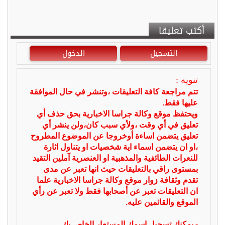
أكتب تعليقا
التسجيل
الدخول
تنويه :
تتم مراجعة كافة التعليقات ،وتنشر في حال الموافقة
عليها فقط.
ويحتفظ موقع وكالة جراسا الاخبارية بحق حذف أي
تعليق في أي وقت ،ولأي سبب كان،ولن ينشر أي
تعليق يتضمن اساءة أوخروجا عن الموضوع المطروح
،او ان يتضمن اسماء اية شخصيات او يتناول اثارة
للنعرات الطائفية والمذهبية او العنصرية آملين التقيد
بمستوى راقي بالتعليقات حيث انها تعبر عن مدى
تقدم وثقافة زوار موقع وكالة جراسا الاخبارية علما
ان التعليقات تعبر عن أصحابها فقط ولا تعبر عن رأي
الموقع والقائمين عليه.
- يمكنك تسجيل اسمك المستعار الخاص بك