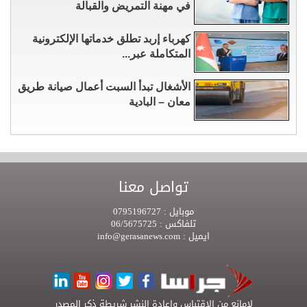
في مهنة التمريض والقبالة
كهرباء إربد تطلق خدماتها الإلكترونية
المتكاملة عبر...
الأشغال تبدأ السبت أعمال صيانة طريق
معان – البادية
تواصل معنا
موبايل :
0795196727
تلفاكس :
06/5675725
ايميل :
info@gerasanews.com
لامانع من الاقتباس واعادة النشر شريطة ذكر المصدر