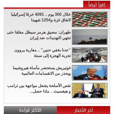
إقرأ أيضاً
خلال 300 يوم .. 4091 خرقا إسرائيليا
لاتفاق غزة و1254 شهيدا
طهران: مضيق هرمز سيظل مغلقا حتى
تنتهي التهديدات ضد إيران
“عدنا بخفي حنين” .. مغاربة يروون
تجربة الهجرة إلى سبتة
غوتيريش يستحضر مأساة هيروشيما
ويحذر من الانقسامات العالمية
نقص الأسلحة يشعل مواجهة بين ترامب
و هيغسيث .. ماذا حصل...
آخر الأخبار
الأكثر قراءة