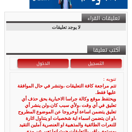
تعليقات القراء
لا يوجد تعليقات
أكتب تعليقا
التسجيل
الدخول
تنويه :
تتم مراجعة كافة التعليقات ،وتنشر في حال الموافقة
عليها فقط.
ويحتفظ موقع وكالة جراسا الاخبارية بحق حذف أي
تعليق في أي وقت ،ولأي سبب كان،ولن ينشر أي
تعليق يتضمن اساءة أوخروجا عن الموضوع المطروح
،او ان يتضمن اسماء اية شخصيات او يتناول اثارة
للنعرات الطائفية والمذهبية او العنصرية آملين التقيد
بمستوى راقي بالتعليقات حيث انها تعبر عن مدى