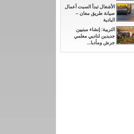
الأشغال تبدأ السبت أعمال
صيانة طريق معان –
البادية
التربية: إنشاء مبنيين
جديدين لناديي معلمي
جرش ومأدبا...