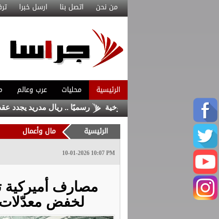
من نحن
اتصل بنا
ارسل خبرا
ترف
الرئيسية
محليات
عرب وعالم
م
ب من بناء درعها الصاروخية
رسميًا .. ريال مدريد يجدد عقد فينيسيوس
الرئيسية
مال وأعمال
10-01-2026 10:07 PM
مصارف أميركية تب
لخفض معدّلات ف