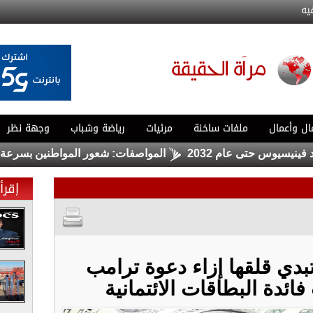
يه
ال وأعمال
ملفات ساخنة
مرئيات
رياضة وشباب
وجهة نظر
 حتى عام 2032
المواصفات: شعور المواطنين بسرعة استهلاك الب
إقرأ 
دي قلقها إزاء دعوة ترامب
ائدة البطاقات الائتمانية