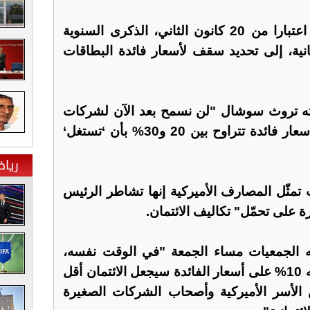
وقال ترامب الجمعة إنه يدعو اعتبارا من 20 كانون الثاني، الذكرى السنوية
لثانية، إلى تحديد سقف لأسعار فائدة البطاقات
ه تروث سوشال "لن نسمح بعد الآن لشركات
بطاقات الائتمان التي تفرض أسعار فائدة تتراوح بين 20 و30% بأن ‘تستغل‘
ريا
، قالت 5 جمعيات تمثّل المصارف الأميركية إنها تشاطر الرئيس
ة على تحمّل" تكاليف الائتمان.
 الجمعيات مساء الجمعة "في الوقت نفسه،
تُبيّن أدلة أن تحديد سقف نسبته 10% على أسعار الفائدة سيجعل الائتمان أقل
ن الأسر الأميركية وأصحاب الشركات الصغيرة