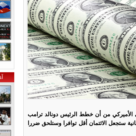
آخ
 الأميركي من أن خطط الرئيس دونالد ترامب
نية ستجعل الائتمان أقل توافرا وستلحق ضررا