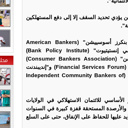
ئتمانية".
 لن يؤدي تحديد السقف إلا إلى دفع المستهلكين
ة".
وصدر البيان عن "أميركان بنكرز أسوسييشن" (American Bankers
Association) و"بنك بوليسي إنستيتيوت" (Bank Policy Institute)
محلي
و"كونسيومر بنكرز أسوسييشن" (Consumer Bankers Association)
و"فايننشل سيرفيسز فوروم" (Financial Services Forum) و"إنديبندنت
كوميونيتي بنكرز أوف أميركا" (Independent Community Bankers of
 الأساسي للائتمان الاستهلاكي في الولايات
 والأرصدة المستحقة قفزة كبيرة في السنوات
ايد عليها للحفاظ على الإنفاق، حتى على السلع