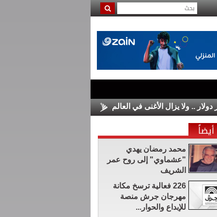
الأسواق الأوروبية تغلق على مكاسب 
أيضاً
محمد رمضان يهدي
"عشماوي" إلى روح عمر
الشريف
226 فعالية ترسخ مكانة
مهرجان جرش منصة
للإبداع والحوار...