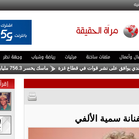
يه
ال وأعمال
ملفات ساخنة
مرئيات
رياضة وشباب
وجهة نظر
يوافق على نشر قوات في قطاع غزة
ماسك يخسر 756.3 مليار دولار .. ولا يزال الأغنى في العالم
إقرأ 
فنانة سمية الألفي