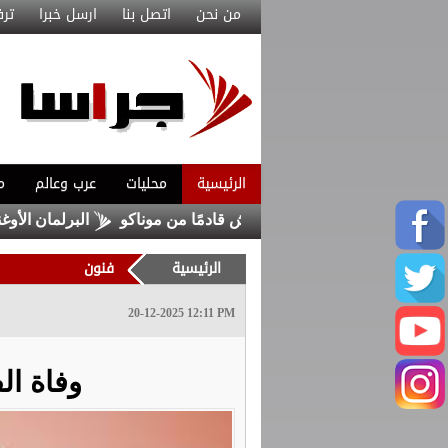
من نحن
اتصل بنا
ارسل خبرا
ترف
الرئيسية
محليات
عرب وعالم
م
تعاقد مع ماغنيس أكليوش قادمًا من موناكو
البرلمان الأوغندي 
الرئيسية
فنون
20-12-2025 12:11 PM
وفاة ال