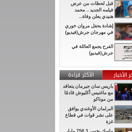
قبل لحظات من عرض
فيلمه الجديد .. محمد
هنيدي يعلن وفاة...
إشادة بحفل مروان خوري
في مهرجان جرش(فيديو)
الفرح يجمع العائلة في
جرش(فيديو)
ر الأخبار
الأكثر قراءة
باريس سان جيرمان يتعاقد
مع ماغنيس أكليوش قادمًا
من موناكو
البرلمان الأوغندي يوافق
على نشر قوات في قطاع
غزة
ماسك يخسر 756.3 مليار