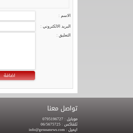
الاسم :
البريد الالكتروني :
التعليق :
اضافة
تواصل معنا
موبايل :
0795196727
تلفاكس :
06/5675725
ايميل :
info@gerasanews.com