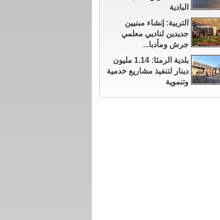
البادية
التربية: إنشاء مبنيين
جديدين لناديي معلمي
جرش ومأدبا...
بلدية الرمثا: 1.14 مليون
دينار لتنفيذ مشاريع خدمية
وتنموية