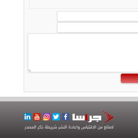
لامانع من الاقتباس واعادة النشر شريطة ذكر المصدر