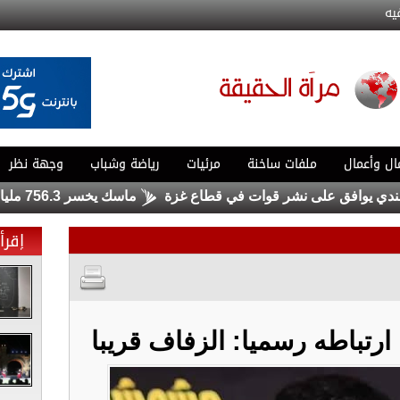
يه
ال وأعمال
ملفات ساخنة
مرئيات
رياضة وشباب
وجهة نظر
يوافق على نشر قوات في قطاع غزة
ماسك يخسر 756.3 مليار دولار .. ولا يزال الأغنى في العالم
إقرأ 
رتباطه رسميا: الزفاف قريبا