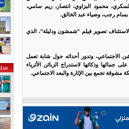
السكري، محمود البزاوي، انتصار، ريم سامي،
سام رجب، وضياء عبد الخالق.
استئناف تصوير فيلم "شمشون ودليلة"، الذي
كشن الاجتماعي، وتدور أحداثه حول شابة تعمل
لى جمالها وذكائها لاستدراج الزبائن الأثرياء
محلي
مشوقة تجمع بين الإثارة والبعد الاجتماعي.