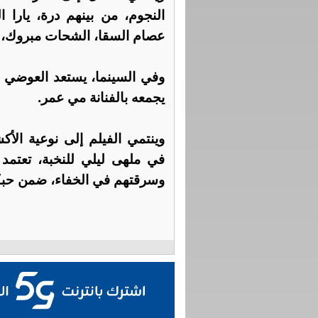
النجوم، من بينهم درة، يارا 
عصام السقا، الشحات مبروك، ب
وفي السينما، يستعد العوضي ل
يجمعه بالفنانة مي عمر.
وينتمي الفيلم إلى نوعية الأ
في ملهى ليلي للنخبة، تعتمد ع
وسرقتهم في الخفاء، ضمن حبكة 