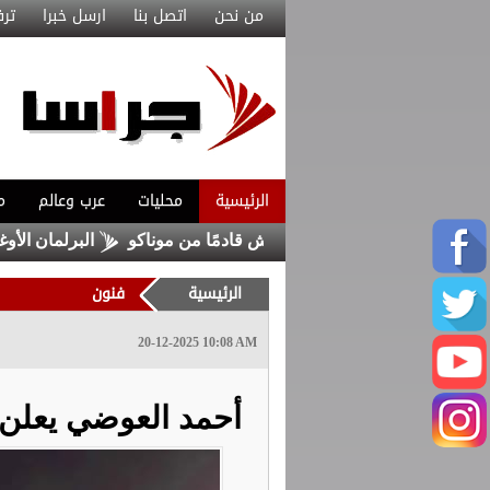
من نحن
اتصل بنا
ارسل خبرا
ترف
الرئيسية
محليات
عرب وعالم
م
تعاقد مع ماغنيس أكليوش قادمًا من موناكو
البرلمان الأوغندي 
الرئيسية
فنون
20-12-2025 10:08 AM
أحمد العوضي يعلن ا