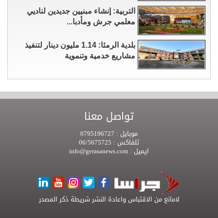
التربية: إنشاء مبنيين جديدين لناديي
معلمي جرش ومأدبا...
بلدية الرمثا: 1.14 مليون دينار لتنفيذ
مشاريع خدمية وتنموية
تواصل معنا
موبايل :
0795196727
تلفاكس :
06/5675725
ايميل :
info@gerasanews.com
لامانع من الاقتباس واعادة النشر شريطة ذكر المصدر