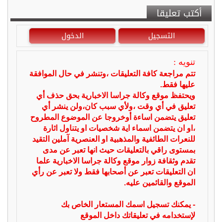
أكتب تعليقا
التسجيل
الدخول
تنويه :
تتم مراجعة كافة التعليقات ،وتنشر في حال الموافقة
عليها فقط.
ويحتفظ موقع وكالة جراسا الاخبارية بحق حذف أي
تعليق في أي وقت ،ولأي سبب كان،ولن ينشر أي
تعليق يتضمن اساءة أوخروجا عن الموضوع المطروح
،او ان يتضمن اسماء اية شخصيات او يتناول اثارة
للنعرات الطائفية والمذهبية او العنصرية آملين التقيد
بمستوى راقي بالتعليقات حيث انها تعبر عن مدى
تقدم وثقافة زوار موقع وكالة جراسا الاخبارية علما
ان التعليقات تعبر عن أصحابها فقط ولا تعبر عن رأي
الموقع والقائمين عليه.
- يمكنك تسجيل اسمك المستعار الخاص بك
لإستخدامه في تعليقاتك داخل الموقع