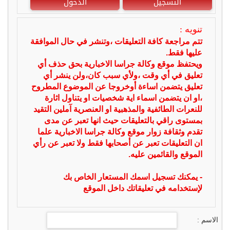
التسجيل
الدخول
تنويه :
تتم مراجعة كافة التعليقات ،وتنشر في حال الموافقة
عليها فقط.
ويحتفظ موقع وكالة جراسا الاخبارية بحق حذف أي
تعليق في أي وقت ،ولأي سبب كان،ولن ينشر أي
تعليق يتضمن اساءة أوخروجا عن الموضوع المطروح
،او ان يتضمن اسماء اية شخصيات او يتناول اثارة
للنعرات الطائفية والمذهبية او العنصرية آملين التقيد
بمستوى راقي بالتعليقات حيث انها تعبر عن مدى
تقدم وثقافة زوار موقع وكالة جراسا الاخبارية علما
ان التعليقات تعبر عن أصحابها فقط ولا تعبر عن رأي
الموقع والقائمين عليه.
- يمكنك تسجيل اسمك المستعار الخاص بك
لإستخدامه في تعليقاتك داخل الموقع
الاسم :