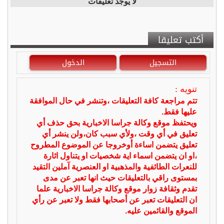
لا يوجد تعليقات
أكتب تعليقا
التسجيل
الدخول
تنويه :
تتم مراجعة كافة التعليقات ،وتنشر في حال الموافقة
عليها فقط.
ويحتفظ موقع وكالة جراسا الاخبارية بحق حذف أي
تعليق في أي وقت ،ولأي سبب كان،ولن ينشر أي
تعليق يتضمن اساءة أوخروجا عن الموضوع المطروح
،او ان يتضمن اسماء اية شخصيات او يتناول اثارة
للنعرات الطائفية والمذهبية او العنصرية آملين التقيد
بمستوى راقي بالتعليقات حيث انها تعبر عن مدى
تقدم وثقافة زوار موقع وكالة جراسا الاخبارية علما
ان التعليقات تعبر عن أصحابها فقط ولا تعبر عن رأي
الموقع والقائمين عليه.