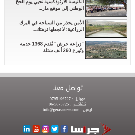
الكنيسة الأرثوذكسية تحيي يوم الحجّ
الوطني إلى موقع مار...
الأمن يحذر من السباحة في البرك
الزراعية: لا تجعلها نزهتك...
"زراعة جرش" تُقدم 1368 خدمة
وتُوزع 260 ألف شتلة
تواصل معنا
موبايل :
0795196727
تلفاكس :
06/5675725
ايميل :
info@gerasanews.com