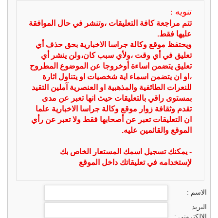
تنويه :
تتم مراجعة كافة التعليقات ،وتنشر في حال الموافقة
عليها فقط.
ويحتفظ موقع وكالة جراسا الاخبارية بحق حذف أي
تعليق في أي وقت ،ولأي سبب كان،ولن ينشر أي
تعليق يتضمن اساءة أوخروجا عن الموضوع المطروح
،او ان يتضمن اسماء اية شخصيات او يتناول اثارة
للنعرات الطائفية والمذهبية او العنصرية آملين التقيد
بمستوى راقي بالتعليقات حيث انها تعبر عن مدى
تقدم وثقافة زوار موقع وكالة جراسا الاخبارية علما
ان التعليقات تعبر عن أصحابها فقط ولا تعبر عن رأي
الموقع والقائمين عليه.
- يمكنك تسجيل اسمك المستعار الخاص بك
لإستخدامه في تعليقاتك داخل الموقع
الاسم :
البريد
الالكتروني :