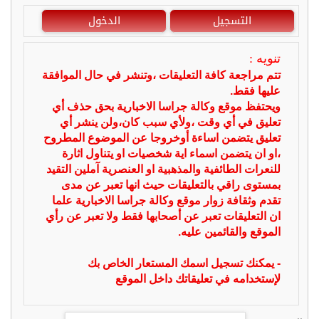
التسجيل
الدخول
تنويه :
تتم مراجعة كافة التعليقات ،وتنشر في حال الموافقة
عليها فقط.
ويحتفظ موقع وكالة جراسا الاخبارية بحق حذف أي
تعليق في أي وقت ،ولأي سبب كان،ولن ينشر أي
تعليق يتضمن اساءة أوخروجا عن الموضوع المطروح
،او ان يتضمن اسماء اية شخصيات او يتناول اثارة
للنعرات الطائفية والمذهبية او العنصرية آملين التقيد
بمستوى راقي بالتعليقات حيث انها تعبر عن مدى
تقدم وثقافة زوار موقع وكالة جراسا الاخبارية علما
ان التعليقات تعبر عن أصحابها فقط ولا تعبر عن رأي
الموقع والقائمين عليه.
- يمكنك تسجيل اسمك المستعار الخاص بك
لإستخدامه في تعليقاتك داخل الموقع