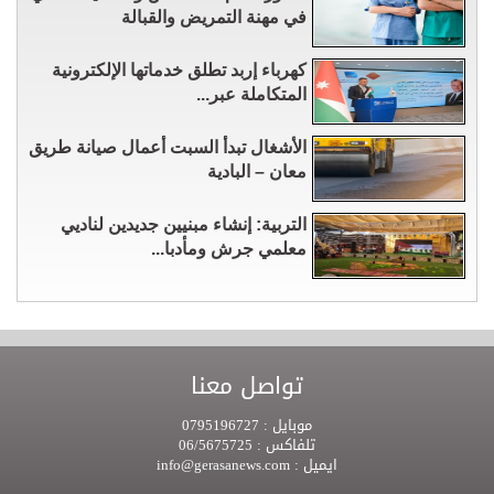
في مهنة التمريض والقبالة
كهرباء إربد تطلق خدماتها الإلكترونية
المتكاملة عبر...
الأشغال تبدأ السبت أعمال صيانة طريق
معان – البادية
التربية: إنشاء مبنيين جديدين لناديي
معلمي جرش ومأدبا...
تواصل معنا
موبايل :
0795196727
تلفاكس :
06/5675725
ايميل :
info@gerasanews.com