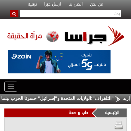
من نحن
اتصل بنا
ارسل خبرا
ترفيه
"التلغراف":الولايات المتحدة و"إسرائيل" خسرتا الحرب بينما خرج
الرئيسية
طب و صحة