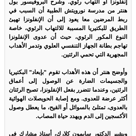
إنفلونزا أو التهاب رئوي. وشرح البروفيسور بول
هنتر من مدرسة نورويتش الطبية أن السبب في
ربط المرضين معا يعود إلى أن الإنفلونزا تهيئ
الطريق للبكتيريا المسببة للالتهاب الرئوي، خاصة
النوع المكور الرئوي، حيث أن عدوى الإنفلونزا
تهاجم بطانة الجهاز التنفسي العلوي وتدمر الأهداب
المجهرية التي تحمي الرئتين.
وأوضح هنتر أن هذه الأهداب تقوم "بإبعاد" البكتيريا
والجسيمات الضارة عن الوصول إلى أعماق
الرئتين، وعندما تتضرر بفعل الإنفلونزا، تصبح الرئتان
أكثر عرضة للعدوى. ومع إصابة الحويصلات الهوائية
بالعدوى، تمتلئ بالسوائل أو القيح، ما يعطل وصول
الأكسجين إلى الدم ويهدد حياة المصاب.
ويشير الدكتور سايمون كلارك، أستاذ مشارك في