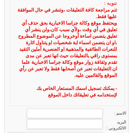
تنويه :
تتم مراجعة كافة التعليقات ،وتنشر في حال الموافقة
عليها فقط.
ويحتفظ موقع وكالة جراسا الاخبارية بحق حذف أي
تعليق في أي وقت ،ولأي سبب كان،ولن ينشر أي
تعليق يتضمن اساءة أوخروجا عن الموضوع المطروح
،او ان يتضمن اسماء اية شخصيات او يتناول اثارة
للنعرات الطائفية والمذهبية او العنصرية آملين التقيد
بمستوى راقي بالتعليقات حيث انها تعبر عن مدى
تقدم وثقافة زوار موقع وكالة جراسا الاخبارية علما
ان التعليقات تعبر عن أصحابها فقط ولا تعبر عن رأي
الموقع والقائمين عليه.
- يمكنك تسجيل اسمك المستعار الخاص بك
لإستخدامه في تعليقاتك داخل الموقع
الاسم :
البريد
الالكتروني :