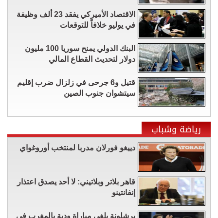
الاقتصاد الأميركي يفقد 23 ألف وظيفة
في يوليو خلافاً للتوقعات
البنك الدولي يمنح سوريا 100 مليون
دولار لتحديث القطاع المالي
قتيل و6 جرحى في زلزال ضرب إقليم
سيتشوان ​جنوب الصين
رياضة وشباب
دييغو فورلان مدربا لمنتخب أوروغواي
قاهر بلاتر وبلاتيني: لا أحد يصدق اعتذار
إنفانتينو
برشلونة يلغي مباراة ودية بالمغرب في