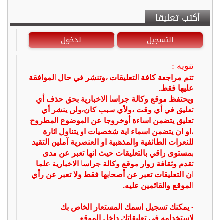
أكتب تعليقا
التسجيل
الدخول
تنويه :
تتم مراجعة كافة التعليقات ،وتنشر في حال الموافقة
عليها فقط.
ويحتفظ موقع وكالة جراسا الاخبارية بحق حذف أي
تعليق في أي وقت ،ولأي سبب كان،ولن ينشر أي
تعليق يتضمن اساءة أوخروجا عن الموضوع المطروح
،او ان يتضمن اسماء اية شخصيات او يتناول اثارة
للنعرات الطائفية والمذهبية او العنصرية آملين التقيد
بمستوى راقي بالتعليقات حيث انها تعبر عن مدى
تقدم وثقافة زوار موقع وكالة جراسا الاخبارية علما
ان التعليقات تعبر عن أصحابها فقط ولا تعبر عن رأي
الموقع والقائمين عليه.
- يمكنك تسجيل اسمك المستعار الخاص بك
لإستخدامه في تعليقاتك داخل الموقع