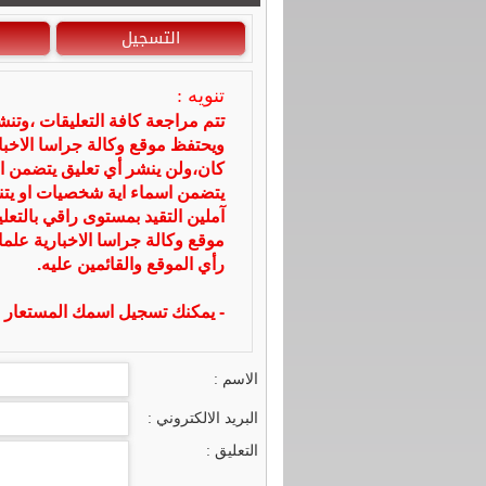
التسجيل
تنويه :
تتم مراجعة كافة التعليقات ،وتن
ويحتفظ موقع وكالة جراسا الاخ
كان،ولن ينشر أي تعليق يتضمن ا
يتضمن اسماء اية شخصيات او يتناو
آملين التقيد بمستوى راقي بالتعل
موقع وكالة جراسا الاخبارية علما
رأي الموقع والقائمين عليه.
- يمكنك تسجيل اسمك المستعار ا
الاسم :
البريد الالكتروني :
التعليق :