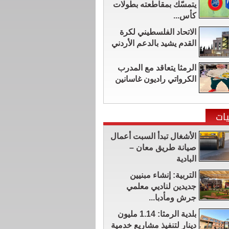
يتمسّك بمقاطعته بطولات
كأس...
الاتحاد الفلسطيني لكرة
القدم يشيد بالدعم الأردني
الرمثا يتعاقد مع المدرب
الكرواتي راديون غاسانين
ات
الأشغال تبدأ السبت أعمال
صيانة طريق معان –
البادية
التربية: إنشاء مبنيين
جديدين لناديي معلمي
جرش ومأدبا...
بلدية الرمثا: 1.14 مليون
دينار لتنفيذ مشاريع خدمية