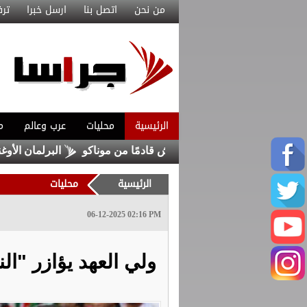
من نحن
اتصل بنا
ارسل خبرا
ترف
الرئيسية
محليات
عرب وعالم
م
يتعاقد مع ماغنيس أكليوش قادمًا من موناكو
البرلمان الأوغندي 
الرئيسية
محليات
06-12-2025 02:16 PM
ولي العهد يؤازر "ا