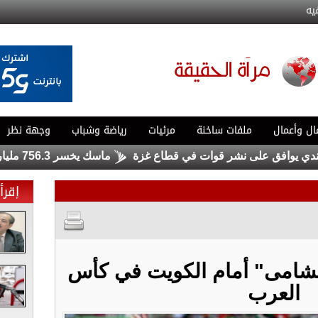
يه
ال وأعمال
ملفات ساخنة
مرئيات
رياضة وشباب
وجهة نظر
يوافق على نشر قوات في قطاع غزة
ماسك يخسر 756.3 مليار دولار .. ولا يزال الأغنى في العالم
إقرأ 
لنشامى" أمام الكويت في كأس
العرب