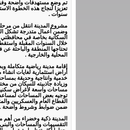
تم وضع مستهدفات واضحة وفق بر
سنوات .
مشروع المدينة انتقل من مرحلة
وضمن أعمال متدرجة تشكل النوا
السكانية بخاصة في محافظتي ا
خلال السنوات المقبلة واستقطا
تحتاجها المنطقة والباحثة عن 
المحلية والخارجية .
أراض استثمارية لغايات انشاء
خدمية وانتاجية وحديقة بمساح
وزيادة جاذبيته للسكان من مخ
مساحات واسعة لأغراض سكنية 
توجيه بعض المساحات لمساعدة
القطاع العام والعسكريين والمت
ضمن ضوابط وشروط واضحة .
المدينة ذكية وخضراء من أهم م
التقسيمات والمساحات والبنى ا