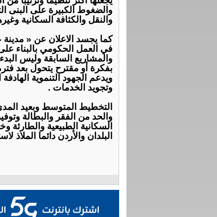
يجعلها أكثر تنظيما وترتيبا من ا
والضغوط الكبيرة على البنى الت
والنقل والكثافة السكانية وغيرها
كما يجسد الاعلان عن « مدينة
في العمل الحكومي بالبناء على
والمشاريع السابقة وليس البدء
بفكرة أو مقترح يتحول بعد فت
ويدعم الجهود التنموية الهادفة
وتجويد الخدمات .
التخطيط المتوسط وبعيد المدى
والحد من الفقر والبطالة وتوفي
السكانية الطبيعية والطارئة و
البلدان والأردن دائما الملاذ لا