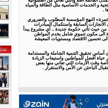
لمدن القائمة أصلا والتي تعاني من العشوائية
حية و الخدمات الأساسية مثل الطاقة والمياه
 .
 عمرة» النهج المؤسسة المطلوب والضروري
 الانجازات السابقة واستكمال المبادرات
 من حيث تأتي حكومة جديدة .. أي مشروع يبدأ
رة الى مكون تنموي شامل يخدم المواطن
 الى تحسين الاقتصاد ومستويات المعيشة
محلي
 أساس تحقيق التنمية الشاملة والمستدامة
ر حياة أفضل للمواطنين واستيعاب الزيادة
خاصة وقت الأزمات التي تعاني منها بعض
ستقبال الباحثن عن الأمن والاستقرار .