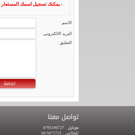
- يمكنك تسجيل اسمك المستعار ا
الاسم :
البريد الالكتروني :
التعليق :
اضافة
تواصل معنا
موبايل :
0795196727
تلفاكس :
06/5675725