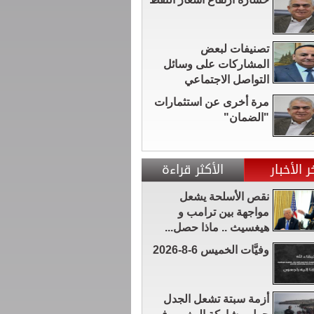
تصنيفات لبعض
المشاركات على وسائل
التواصل الاجتماعي
مرة أخرى عن استثمارات
"الضمان"
ر الأخبار
الأكثر قراءة
نقص الأسلحة يشعل
مواجهة بين ترامب و
هيغسيث .. ماذا حصل...
وفيَّات الخميس 6-8-2026
أزمة سبتة تشعل الجدل