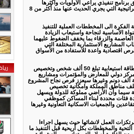
نامج تنفيذي يراعي الأولويات وأكثرها
تعزيزا لنجاج هذه الخطوة الاستراتيجية التي يجري الحديث عنها منذ أكثر من 8
 الفكرة الى المخططات العملية للتنفيذ
ة الأساسية لنجاحة واستيعاب الزيادة
لعاصمة والزرقاء بما يخفف الضغوط عليهما
ب المشاريع الاستثمارية المختلفة التي
فرص اقتصادية واعدة للاستفادة من الأسواق
ريا
إقامة مدينة رياضية متكاملة وبطاقة استيعابية تبلغ 50 ألف شخص وتخصيص
 مركز دولي للمعارض والمؤتمرات ومشاريع
ة ألف دونم وغيرها سيعزز فرص نجاح المشروع
تلف مناطق المملكة وامكانية تخصيص
سيما وأن الأراضي مملوكة للدولة ويسهل
 فئات محددة لبناء المساكن كموظفي
قاعدين والجمعيات الاسكانية التعاونية وغيرها
رتكزات العمل لانشائها حيث يسهل اجراءا
لتحية والمخططات بكل أريحية قبل التنفيذ ما