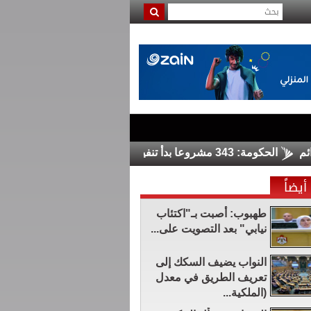
الحكومة: 343 مشروعا بدأ تنفيذها ضمن البرنامج التنفيذي الثاني
ا
أيضاً
طهبوب: أُصبت بـ"اكتئاب
نيابي" بعد التصويت على...
النواب يضيف السكك إلى
تعريف الطريق في معدل
(الملكية...