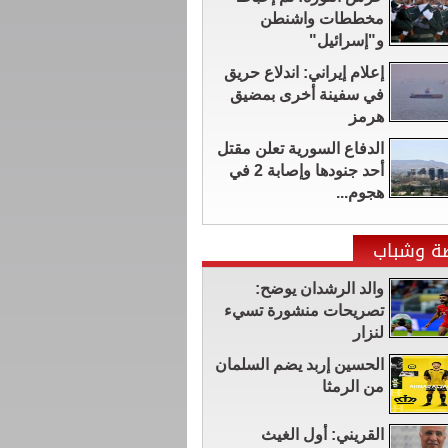
مخططات واشنطن
و"إسرائيل"
إعلام إيراني: اندلاع حريق
في سفينة أخرى بمضيق
هرمز
الدفاع السورية تعلن مقتل
أحد جنودها وإصابة 2 في
هجوم...
ضة وشباب
والد الرشدان يوضح:
تصريحات منشورة تسيء
لنزار
الحسين إربد يضم السلمان
من الرمثا
القريني: أول الغيث