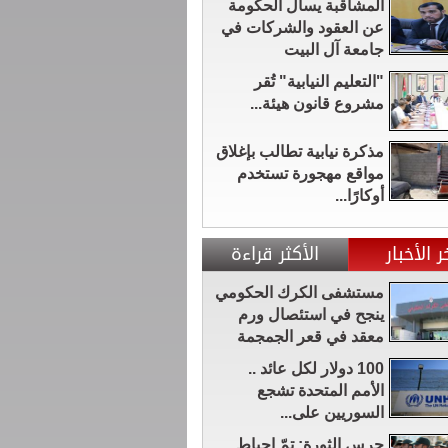
المشاقبة يسأل الحكومة
عن العقود والشركات في
جامعة آل البيت
"التعليم النيابية" تُقر
مشروع قانون هيئة...
مذكرة نيابية تطالب بإغلاق
مواقع مهجورة تستخدم
أوكارًا...
ر الأخبار
الأكثر قراءة
مستشفى الكرك الحكومي
ينجح في استئصال ورم
معقد في قعر الجمجمة
100 دولار لكل عائد ..
الأمم المتحدة تشجع
السوريين على...
حرس الثورة: تمّ إحباط