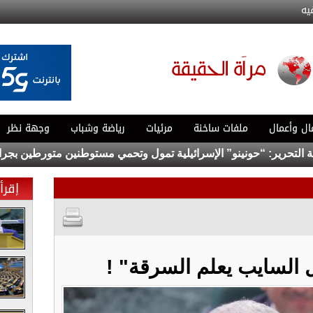
يه
ال وأعمال
ملفات ساخنة
مرئيات
رياضة وشباب
وجهة نظر
ر: “حونينو” الإسرائيلية تمول وتحمي مستوطنين متورطين بجرائم
إقرأ 
 السايب يعلم السرقة" !