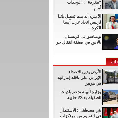
"مغرفة" .. الوحدات
أمام...
الأميرة آية بنت فيصل نائباً
لرئيس اتحاد غرب آسيا
للكرة...
تومياسو إلى كريستال
بالاس في صفقة انتقال حر
ات
الأردن يدين الاعتداء
الإيراني على ناقلة إماراتية
في هرمز
وزارة البيئة تدعم بلديات
الطفيلة بـ225 حاوية
بني مصطفى : الاستثمار
في التعليم من مرتكزات