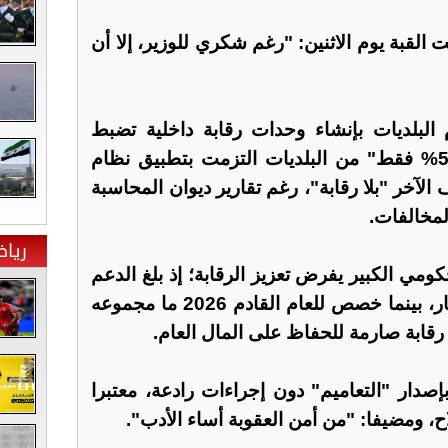
القبة يوم الاثنين: "رغم شكري للوزير، إلا أن
لبلديات بإنشاء وحدات رقابة داخلية تضبط
المخالفات، مشيرا إلى أن "50% فقط" من البلديات التزمت بتطبيق نظام
الآخر "بلا رقابة"، رغم تقارير ديوان المحاسبة
ريا
ومي الكبير يفرض تعزيز الرقابة؛ إذ بلغ الدعم
لعام 2025 نحو 185 مليون دينار، بينما خصص للعام القادم 2026 ما مجموعه
بإصدار "التعاميم" دون إجراءات رادعة، معتبرا
، ومضيفا: "من أمن العقوبة أساء الأدب".