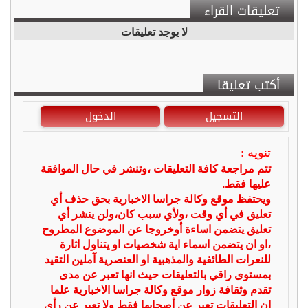
تعليقات القراء
لا يوجد تعليقات
أكتب تعليقا
التسجيل
الدخول
تنويه :
تتم مراجعة كافة التعليقات ،وتنشر في حال الموافقة
عليها فقط.
ويحتفظ موقع وكالة جراسا الاخبارية بحق حذف أي
تعليق في أي وقت ،ولأي سبب كان،ولن ينشر أي
تعليق يتضمن اساءة أوخروجا عن الموضوع المطروح
،او ان يتضمن اسماء اية شخصيات او يتناول اثارة
للنعرات الطائفية والمذهبية او العنصرية آملين التقيد
بمستوى راقي بالتعليقات حيث انها تعبر عن مدى
تقدم وثقافة زوار موقع وكالة جراسا الاخبارية علما
ان التعليقات تعبر عن أصحابها فقط ولا تعبر عن رأي