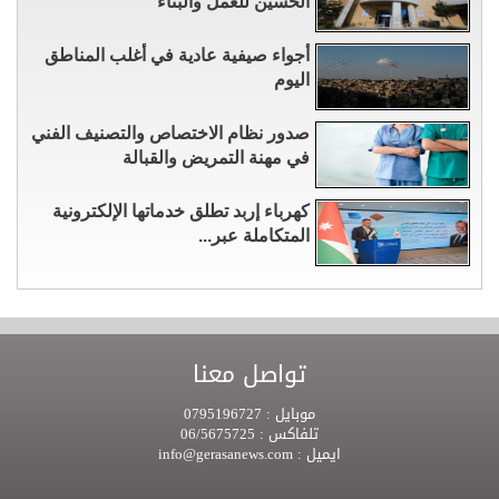
الحسين للعمل والبناء
أجواء صيفية عادية في أغلب المناطق
اليوم
صدور نظام الاختصاص والتصنيف الفني
في مهنة التمريض والقبالة
كهرباء إربد تطلق خدماتها الإلكترونية
المتكاملة عبر...
تواصل معنا
موبايل :
0795196727
تلفاكس :
06/5675725
ايميل :
info@gerasanews.com