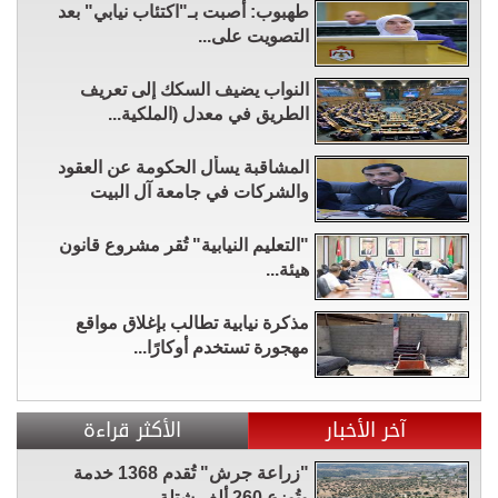
طهبوب: أُصبت بـ"اكتئاب نيابي" بعد
التصويت على...
النواب يضيف السكك إلى تعريف
الطريق في معدل (الملكية...
المشاقبة يسأل الحكومة عن العقود
والشركات في جامعة آل البيت
"التعليم النيابية" تُقر مشروع قانون
هيئة...
مذكرة نيابية تطالب بإغلاق مواقع
مهجورة تستخدم أوكارًا...
آخر الأخبار
الأكثر قراءة
"زراعة جرش" تُقدم 1368 خدمة
وتُوزع 260 ألف شتلة