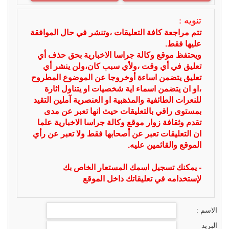
تنويه :
تتم مراجعة كافة التعليقات ،وتنشر في حال الموافقة
عليها فقط.
ويحتفظ موقع وكالة جراسا الاخبارية بحق حذف أي
تعليق في أي وقت ،ولأي سبب كان،ولن ينشر أي
تعليق يتضمن اساءة أوخروجا عن الموضوع المطروح
،او ان يتضمن اسماء اية شخصيات او يتناول اثارة
للنعرات الطائفية والمذهبية او العنصرية آملين التقيد
بمستوى راقي بالتعليقات حيث انها تعبر عن مدى
تقدم وثقافة زوار موقع وكالة جراسا الاخبارية علما
ان التعليقات تعبر عن أصحابها فقط ولا تعبر عن رأي
الموقع والقائمين عليه.
- يمكنك تسجيل اسمك المستعار الخاص بك
لإستخدامه في تعليقاتك داخل الموقع
الاسم :
البريد