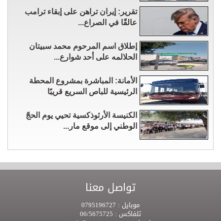
تقرير: إيران تراهن على إبقاء ترامب
عالقًا في الصراع...
إطلاق اسم المرحوم محمد سبيتان
الحلالمه على أحد شوارع...
الأمانة: المباشرة بمشروع المحطة
الرئيسية للباص السريع قريبًا
الكنيسة الأرثوذكسية تحيي يوم الحجّ
الوطني إلى موقع مار...
تواصل معنا
موبايل :
0795196727
تلفاكس :
06/5675725