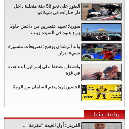
العثور على نحو 50 جثة متحللة داخل
دار جنازات في شيكاغو
سوريا: تحييد عنصرين من داعش حاولا
زرع عبوة في السيدة زينب
والد الرشدان يوضح: تصريحات منشورة
تسيء لنزار
واشنطن تضغط على إسرائيل لبدء هدنة
في غزة
الحسين إربد يضم السلمان من الرمثا
رياضة وشباب
القريني: أول الغيث "مغرفة" ..