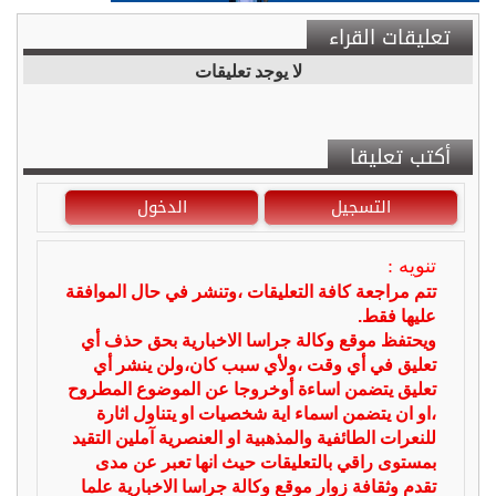
تعليقات القراء
لا يوجد تعليقات
أكتب تعليقا
التسجيل
الدخول
تنويه :
تتم مراجعة كافة التعليقات ،وتنشر في حال الموافقة
عليها فقط.
ويحتفظ موقع وكالة جراسا الاخبارية بحق حذف أي
تعليق في أي وقت ،ولأي سبب كان،ولن ينشر أي
تعليق يتضمن اساءة أوخروجا عن الموضوع المطروح
،او ان يتضمن اسماء اية شخصيات او يتناول اثارة
للنعرات الطائفية والمذهبية او العنصرية آملين التقيد
بمستوى راقي بالتعليقات حيث انها تعبر عن مدى
تقدم وثقافة زوار موقع وكالة جراسا الاخبارية علما