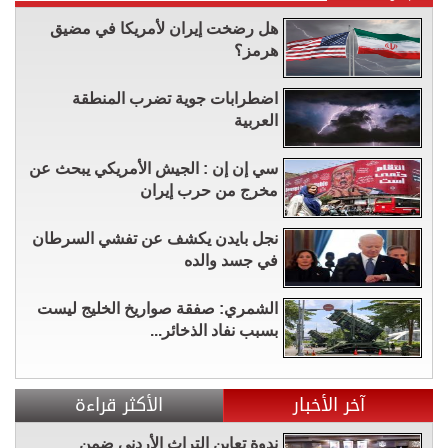
هل رضخت إيران لأمريكا في مضيق
هرمز؟
اضطرابات جوية تضرب المنطقة
العربية
سي إن إن : الجيش الأمريكي يبحث عن
مخرج من حرب إيران
نجل بايدن يكشف عن تفشي السرطان
في جسد والده
الشمري: صفقة صواريخ الخليج ليست
بسبب نفاد الذخائر...
آخر الأخبار
الأكثر قراءة
ندوة تعاين التراث الأردني ضمن