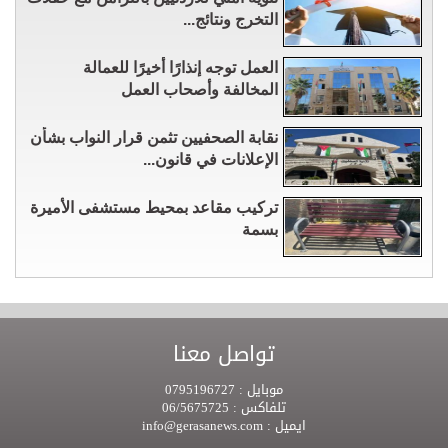
التخرج ونتائج...
العمل توجه إنذارًا أخيرًا للعمالة
المخالفة وأصحاب العمل
نقابة الصحفيين تثمن قرار النواب بشأن
الإعلانات في قانون...
تركيب مقاعد بمحيط مستشفى الأميرة
بسمة
تواصل معنا
موبايل :
0795196727
تلفاكس :
06/5675725
ايميل :
info@gerasanews.com