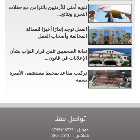
تنويه أمني للأردنيين بالتزامن مع حفلات
التخرج ونتائج...
العمل توجه إنذارًا أخيرًا للعمالة
المخالفة وأصحاب العمل
نقابة الصحفيين تثمن قرار النواب بشأن
الإعلانات في قانون...
تركيب مقاعد بمحيط مستشفى الأميرة
بسمة
تواصل معنا
موبايل :
0795196727
تلفاكس :
06/5675725