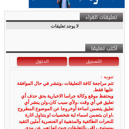
تعليقات القراء
لا يوجد تعليقات
أكتب تعليقا
التسجيل
الدخول
تنويه :
تتم مراجعة كافة التعليقات ،وتنشر في حال الموافقة
عليها فقط.
ويحتفظ موقع وكالة جراسا الاخبارية بحق حذف أي
تعليق في أي وقت ،ولأي سبب كان،ولن ينشر أي
تعليق يتضمن اساءة أوخروجا عن الموضوع المطروح
،او ان يتضمن اسماء اية شخصيات او يتناول اثارة
للنعرات الطائفية والمذهبية او العنصرية آملين التقيد
بمستوى راقي بالتعليقات حيث انها تعبر عن مدى