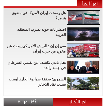
إقرأ أيضاً
هل رضخت إيران لأمريكا في مضيق
هرمز؟
اضطرابات جوية تضرب المنطقة
العربية
سي إن إن : الجيش الأمريكي يبحث عن
مخرج من حرب إيران
نجل بايدن يكشف عن تفشي السرطان
في جسد والده
الشمري: صفقة صواريخ الخليج ليست
بسبب نفاد الذخائر...
آخر الأخبار
الأكثر قراءة