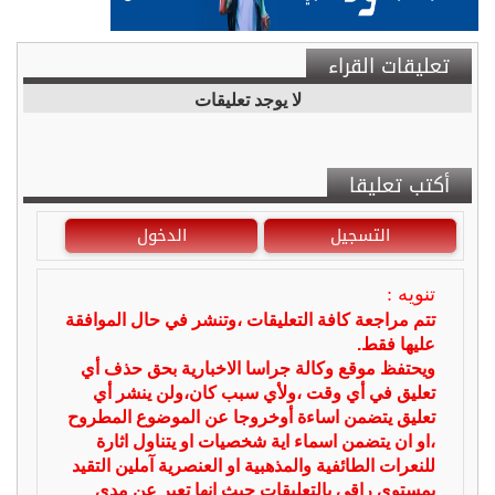
تعليقات القراء
لا يوجد تعليقات
أكتب تعليقا
التسجيل
الدخول
تنويه :
تتم مراجعة كافة التعليقات ،وتنشر في حال الموافقة
عليها فقط.
ويحتفظ موقع وكالة جراسا الاخبارية بحق حذف أي
تعليق في أي وقت ،ولأي سبب كان،ولن ينشر أي
تعليق يتضمن اساءة أوخروجا عن الموضوع المطروح
،او ان يتضمن اسماء اية شخصيات او يتناول اثارة
للنعرات الطائفية والمذهبية او العنصرية آملين التقيد
بمستوى راقي بالتعليقات حيث انها تعبر عن مدى