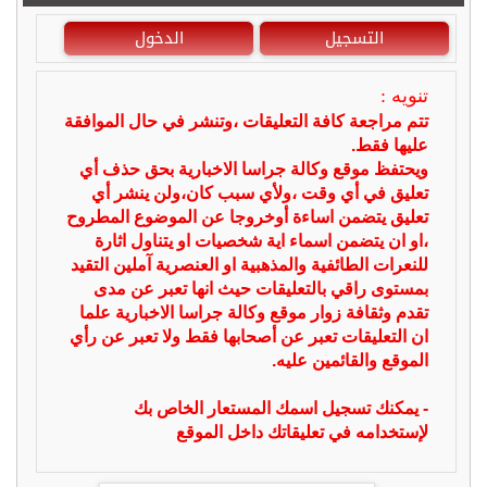
التسجيل
الدخول
تنويه :
تتم مراجعة كافة التعليقات ،وتنشر في حال الموافقة
عليها فقط.
ويحتفظ موقع وكالة جراسا الاخبارية بحق حذف أي
تعليق في أي وقت ،ولأي سبب كان،ولن ينشر أي
تعليق يتضمن اساءة أوخروجا عن الموضوع المطروح
،او ان يتضمن اسماء اية شخصيات او يتناول اثارة
للنعرات الطائفية والمذهبية او العنصرية آملين التقيد
بمستوى راقي بالتعليقات حيث انها تعبر عن مدى
تقدم وثقافة زوار موقع وكالة جراسا الاخبارية علما
ان التعليقات تعبر عن أصحابها فقط ولا تعبر عن رأي
الموقع والقائمين عليه.
- يمكنك تسجيل اسمك المستعار الخاص بك
لإستخدامه في تعليقاتك داخل الموقع