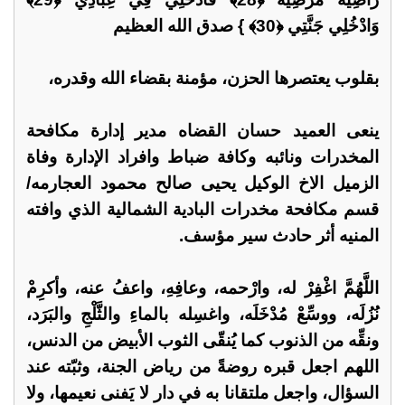
وَادْخُلِي جَنَّتِي ﴿30﴾ } صدق الله العظيم
بقلوب يعتصرها الحزن، مؤمنة بقضاء الله وقدره،
ينعى العميد حسان القضاه مدير إدارة مكافحة
المخدرات ونائبه وكافة ضباط وافراد الإدارة وفاة
الزميل الاخ الوكيل يحيى صالح محمود العجارمه/
قسم مكافحة مخدرات البادية الشمالية الذي وافته
المنيه أثر حادث سير مؤسف.
اللَّهُمَّ اغْفِرْ له، وارْحمه، وعافِهِ، واعفُ عنه، وأكرِمْ
نُزُلَه، ووسِّعْ مُدْخَلَه، واغسِله بالماءِ والثَّلْجِ والبَرَد،
ونقِّه من الذنوب كما يُنقّى الثوب الأبيض من الدنس،
اللهم اجعل قبره روضةً من رياض الجنة، وثبّته عند
السؤال، واجعل ملتقانا به في دار لا يَفنى نعيمها، ولا