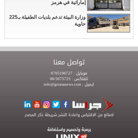
إماراتية في هرمز
وزارة البيئة تدعم بلديات الطفيلة بـ225
حاوية
تواصل معنا
موبايل :
0795196727
تلفاكس :
06/5675725
ايميل :
info@gerasanews.com
لامانع من الاقتباس واعادة النشر شريطة ذكر المصدر
برمجة وتصميم واستضافة