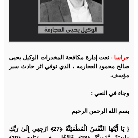
جراسا -
نعت إدارة مكافحة المخدرات الوكيل يحيى
صالح محمود العجارمه ، الذي توفي اثر حادث سير
مؤسف.
وجاء في النعي :
بسم الله الرحمن الرحيم
{ يَا أَيَّتُهَا النَّفْسُ الْمُطْمَئِنَّةُ ﴿27﴾ ارْجِعِي إِلَىٰ رَبِّكِ
رَاضِيَةً مَّرْضِيَّةً ﴿28﴾ فَادْخُلِي فِي عِبَادِي ﴿29﴾