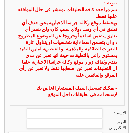
تنويه :
تتم مراجعة كافة التعليقات ،وتنشر في حال الموافقة
عليها فقط.
ويحتفظ موقع وكالة جراسا الاخبارية بحق حذف أي
تعليق في أي وقت ،ولأي سبب كان،ولن ينشر أي
تعليق يتضمن اساءة أوخروجا عن الموضوع المطروح
،او ان يتضمن اسماء اية شخصيات او يتناول اثارة
للنعرات الطائفية والمذهبية او العنصرية آملين التقيد
بمستوى راقي بالتعليقات حيث انها تعبر عن مدى
تقدم وثقافة زوار موقع وكالة جراسا الاخبارية علما
ان التعليقات تعبر عن أصحابها فقط ولا تعبر عن رأي
الموقع والقائمين عليه.
- يمكنك تسجيل اسمك المستعار الخاص بك
لإستخدامه في تعليقاتك داخل الموقع
الاسم :
البريد
الالكتروني :