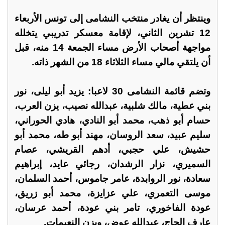
وينتظر أن يغادر منتخب النشامى إلى تونس الأربعاء
12 تشرين الثاني، لإقامة معسكر تدريبي يتخلله
مواجهة أصحاب الأرض مساء الجمعة 14 منه، قبل
أن يلتقي مالي مساء الثلاثاء 18 من الشهر ذاته.
وتضم قائمة النشامى 30 لاعبا: يزيد أبو ليلى، نور
بني عطية، مالك شلبية، عبدالله نصيب، يزن العرب،
حسام أبو ذهب، محمد أبو النادي، هادي الحوراني،
سليم عبيد، سعد الروسان، مهند أبو طه، محمد أبو
حشيش، علي حجبي، أدهم القريشي، عصام
السميري، نزار الرشدان، رجائي عايد، إبراهيم
سعادة، نور الروابدة، عامر جاموس، أحمد السلمان،
موسى التعمري، علي عزايزة، محمد أبو زريق،
عودة الفاخوري، تامر بني عودة، أحمد عرسان،
عارف الحاج، عبدالله عوض، ويزن النعيمات.