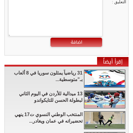
التعليق :
اضافة
إقرأ أيضاً
31 رياضياً يمثلون سوريا في 8 ألعاب
بـ"متوسطية...
13 ميدالية للأردن في اليوم الثاني
لبطولة الحسن للتايكواندو
المنتخب الوطني النسوي ت17 ينهي
تحضيراته في عمان ويغادر...