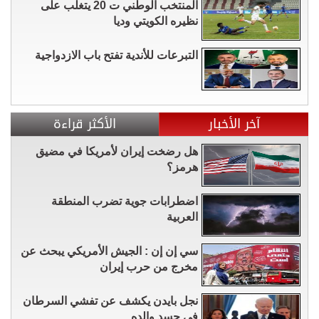
المنتخب الوطني ت 20 يتغلب على
نظيره الكويتي وديا
التبرعات للأندية تفتح باب الازدواجية
آخر الأخبار
الأكثر قراءة
هل رضخت إيران لأمريكا في مضيق
هرمز؟
اضطرابات جوية تضرب المنطقة
العربية
سي إن إن : الجيش الأمريكي يبحث عن
مخرج من حرب إيران
نجل بايدن يكشف عن تفشي السرطان
في جسد والده