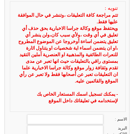
تنويه :
تتم مراجعة كافة التعليقات ،وتنشر في حال الموافقة
عليها فقط.
ويحتفظ موقع وكالة جراسا الاخبارية بحق حذف أي
تعليق في أي وقت ،ولأي سبب كان،ولن ينشر أي
تعليق يتضمن اساءة أوخروجا عن الموضوع المطروح
،او ان يتضمن اسماء اية شخصيات او يتناول اثارة
للنعرات الطائفية والمذهبية او العنصرية آملين التقيد
بمستوى راقي بالتعليقات حيث انها تعبر عن مدى
تقدم وثقافة زوار موقع وكالة جراسا الاخبارية علما
ان التعليقات تعبر عن أصحابها فقط ولا تعبر عن رأي
الموقع والقائمين عليه.
- يمكنك تسجيل اسمك المستعار الخاص بك
لإستخدامه في تعليقاتك داخل الموقع
الاسم :
البريد