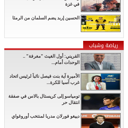
في غزة
الحسين إربد يضم السلمان من الرمثا
رياضة وشباب
القريني: أول الغيث "مغرفة" ..
الوحدات أمام...
الأميرة آية بنت فيصل نائباً لرئيس اتحاد
غرب آسيا للكرة...
تومياسو إلى كريستال بالاس في صفقة
انتقال حر
دييغو فورلان مدربا لمنتخب أوروغواي