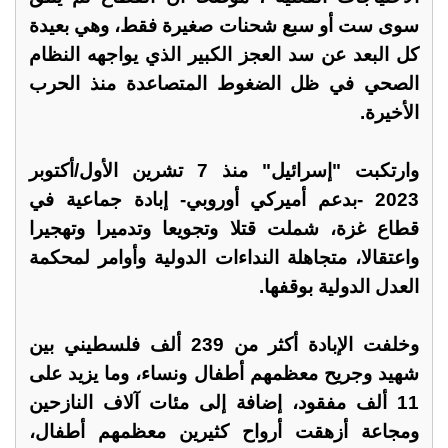
سوى ست أو سبع شحنات صغيرة فقط، وهي بعيدة
كل البعد عن سد العجز الكبير الذي يواجهه النظام
الصحي في ظل الضغوط المتصاعدة منذ الحرب
الأخيرة.
وارتكبت "إسرائيل" منذ 7 تشرين الأول/أكتوبر
2023 -بدعم أميركي أوروبي- إبادة جماعية في
قطاع غزة، شملت قتلا وتجويعا وتدميرا وتهجيرا
واعتقالا، متجاهلة النداءات الدولية وأوامر لمحكمة
العدل الدولية بوقفها.
وخلفت الإبادة أكثر من 239 ألف فلسطيني بين
شهيد وجريح معظمهم أطفال ونساء، وما يزيد على
11 ألف مفقود، إضافة إلى مئات آلاف النازحين
ومجاعة أزهقت أرواح كثيرين معظمهم أطفال،