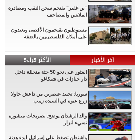
“بن غفير” يقتحم سجن النقب ومصادرة
الملابس والمصاحف
مستوطنون يقتحمون الأقصى ويعتدون
على أملاك الفلسطينيين بالضفة
آخر الأخبار
الأكثر قراءة
العثور على نحو 50 جثة متحللة داخل
دار جنازات في شيكاغو
سوريا: تحييد عنصرين من داعش حاولا
زرع عبوة في السيدة زينب
والد الرشدان يوضح: تصريحات منشورة
تسيء لنزار
واشنطن تضغط على إسرائيل لبدء هدنة