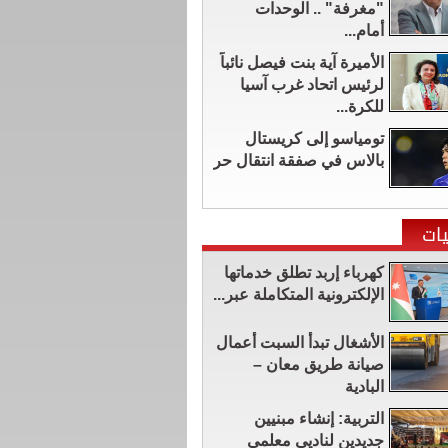
"مغرفة" .. الوحدات
أمام...
الأميرة آية بنت فيصل نائباً
لرئيس اتحاد غرب آسيا
للكرة...
تومياسو إلى كريستال
بالاس في صفقة انتقال حر
ات
كهرباء إربد تطلق خدماتها
الإلكترونية المتكاملة عبر...
الأشغال تبدأ السبت أعمال
صيانة طريق معان –
البادية
التربية: إنشاء مبنيين
جديدين لناديي معلمي