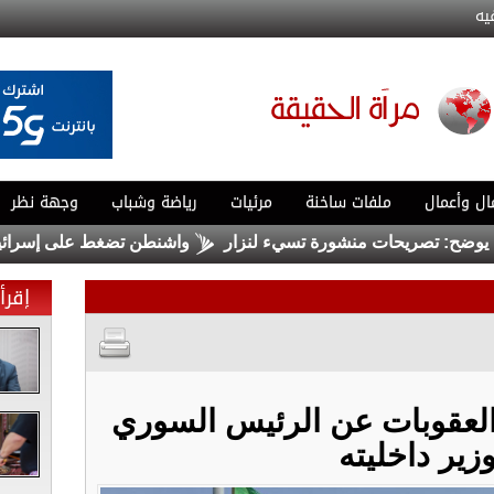
يه
ال وأعمال
ملفات ساخنة
مرئيات
رياضة وشباب
وجهة نظر
: تصريحات منشورة تسيء لنزار
واشنطن تضغط على إسرائيل لبدء
إقرأ 
العقوبات عن الرئيس السوري
زير داخليته