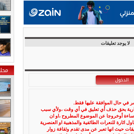
لا يوجد تعليقات
محلي
الدخول
شر في حال الموافقة عليها فقط.
بارية بحق حذف أي تعليق في أي وقت ،ولأي سبب
ساءة أوخروجا عن الموضوع المطروح ،او ان
ل اثارة للنعرات الطائفية والمذهبية او العنصرية
يقات حيث انها تعبر عن مدى تقدم وثقافة زوار