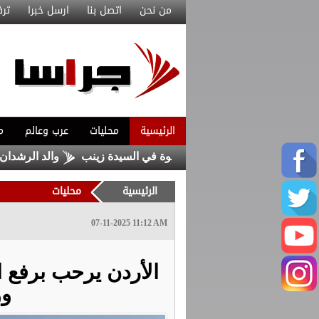
من نحن
اتصل بنا
ارسل خبرا
ترف
الرئيسية
محليات
عرب وعالم
م
ين من داعش حاولا زرع عبوة في السيدة زينب
والد الرشدان يوضح
الرئيسية
محليات
07-11-2025 11:12 AM
الأردن يرحب برفع 
وو