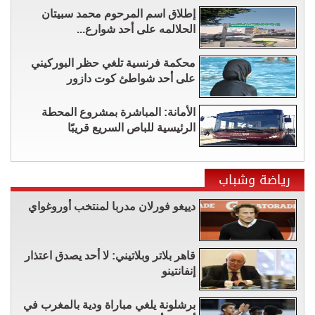
إطلاق اسم المرحوم محمد سبيتان
الحلالمه على أحد شوارع...
محكمة فرنسية تلغي حظر البوركيني
على أحد شواطئ كوت دازور
الأمانة: المباشرة بمشروع المحطة
الرئيسية للباص السريع قريبًا
رياضة وشباب
دييغو فورلان مدربا لمنتخب أوروغواي
قاهر بلاتر وبلاتيني: لا أحد يصدق اعتذار
إنفانتينو
برشلونة يلغي مباراة ودية بالمغرب في