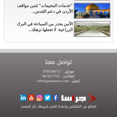
"خدمات المخيمات" تثمن مواقف
الأردن في دعم القدس...
الأمن يحذر من السباحة في البرك
الزراعية: لا تجعلها نزهتك...
تواصل معنا
موبايل :
0795196727
تلفاكس :
06/5675725
ايميل :
info@gerasanews.com
لامانع من الاقتباس واعادة النشر شريطة ذكر المصدر