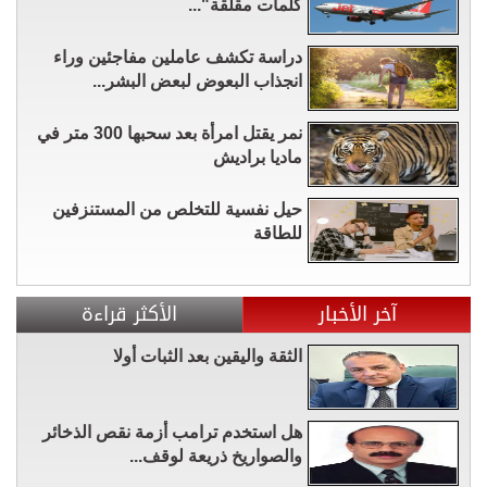
كلمات مقلقة"...
دراسة تكشف عاملين مفاجئين وراء
انجذاب البعوض لبعض البشر...
نمر يقتل امرأة بعد سحبها 300 متر في
ماديا براديش
حيل نفسية للتخلص من المستنزفين
للطاقة
آخر الأخبار
الأكثر قراءة
الثقة واليقين بعد الثبات أولا
هل استخدم ترامب أزمة نقص الذخائر
والصواريخ ذريعة لوقف...