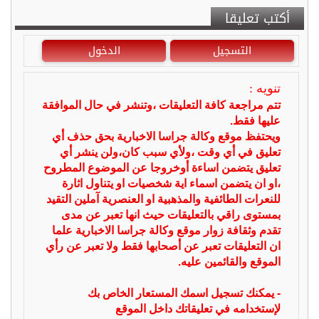
أكتب تعليقا
التسجيل
الدخول
تنويه :
تتم مراجعة كافة التعليقات ،وتنشر في حال الموافقة
عليها فقط.
ويحتفظ موقع وكالة جراسا الاخبارية بحق حذف أي
تعليق في أي وقت ،ولأي سبب كان،ولن ينشر أي
تعليق يتضمن اساءة أوخروجا عن الموضوع المطروح
،او ان يتضمن اسماء اية شخصيات او يتناول اثارة
للنعرات الطائفية والمذهبية او العنصرية آملين التقيد
بمستوى راقي بالتعليقات حيث انها تعبر عن مدى
تقدم وثقافة زوار موقع وكالة جراسا الاخبارية علما
ان التعليقات تعبر عن أصحابها فقط ولا تعبر عن رأي
الموقع والقائمين عليه.
- يمكنك تسجيل اسمك المستعار الخاص بك
لإستخدامه في تعليقاتك داخل الموقع